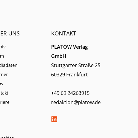
ER UNS
KONTAKT
PLATOW Verlag
hiv
GmbH
am
Stuttgarter Straße 25
diadaten
60329 Frankfurt
tner
Qs
+49 69 24263915
takt
redaktion@platow.de
riere