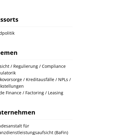
ssorts
dpolitik
hemen
sicht / Regulierung / Compliance
ulatorik
ikovorsorge / Kreditausfälle / NPLs /
kstellungen
de Finance / Factoring / Leasing
nternehmen
desanstalt für
anzdienstleistungsaufsicht (BaFin)