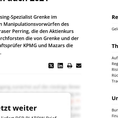
Re
sing-Spezialist Grenke im
n Manipulationsvorwürfen des
Gel
raser Perring, die den Aktienkurs
urchforsten die von Grenke und der
aftsprüfer KPMG und Mazars die
T
.
Auf
Reg
Ris
Rüc
Tra
U
etzt weiter
Bun
Fin