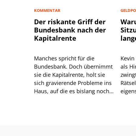
KOMMENTAR
GELDPO
Der riskante Griff der
Waru
Bundesbank nach der
Sitz
Kapitalrente
lang
Manches spricht für die
Kevin
Bundesbank. Doch übernimmt
als H
sie die Kapitalrente, holt sie
zwingt er die
sich gravierende Probleme ins
Rätse
Haus, auf die es bislang noch
eigen
keine Antwort gibt.
das gu
Mittw