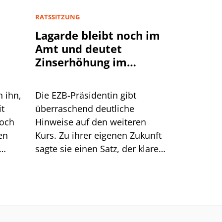
RATSSITZUNG
Lagarde bleibt noch im
Amt und deutet
Zinserhöhung im
September an
n ihn,
Die EZB-Präsidentin gibt
it
überraschend deutliche
doch
Hinweise auf den weiteren
en
Kurs. Zu ihrer eigenen Zukunft
sagte sie einen Satz, der klarer
Dinge
klingt, als er ist.
men.