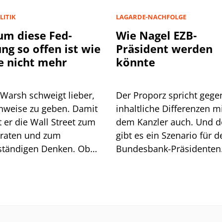
LITIK
LAGARDE-NACHFOLGE
m diese Fed-
Wie Nagel EZB-
ung so offen ist wie
Präsident werden
e nicht mehr
könnte
 Warsh schweigt lieber,
Der Proporz spricht gege
inweise zu geben. Damit
inhaltliche Differenzen m
 Wall Street zum
dem Kanzler auch. Und 
lraten und zum
gibt es ein Szenario für d
ständigen Denken. Ob
Bundesbank-Präsidenten
t geht, zeigt sich am
Joachim Nagel. Mehrere 
och.
müssten zusammenkom