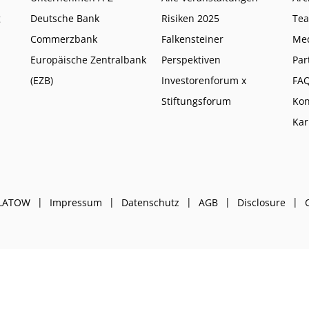
g
Deutsche Bank
Risiken 2025
Te
Commerzbank
Falkensteiner
Me
Europäische Zentralbank
Perspektiven
Par
(EZB)
Investorenforum x
FA
Stiftungsforum
Kon
Kar
PLATOW
Impressum
Datenschutz
AGB
Disclosure