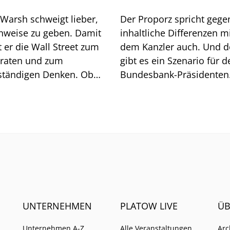
 Warsh schweigt lieber,
Der Proporz spricht gege
inweise zu geben. Damit
inhaltliche Differenzen m
 Wall Street zum
dem Kanzler auch. Und 
lraten und zum
gibt es ein Szenario für d
ständigen Denken. Ob
Bundesbank-Präsidenten
t geht, zeigt sich am
Joachim Nagel. Mehrere 
och.
müssten zusammenkom
UNTERNEHMEN
PLATOW LIVE
ÜB
Unternehmen A-Z
Alle Veranstaltungen
Arc