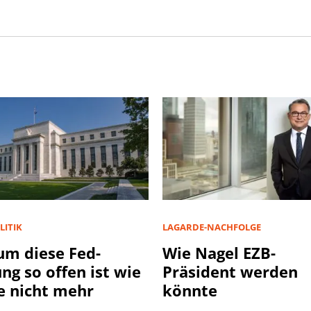
LITIK
LAGARDE-NACHFOLGE
m diese Fed-
Wie Nagel EZB-
ung so offen ist wie
Präsident werden
e nicht mehr
könnte