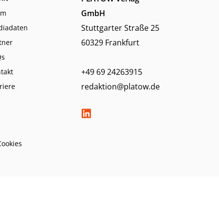
GmbH
am
Stuttgarter Straße 25
diadaten
60329 Frankfurt
tner
Qs
+49 69 24263915
takt
redaktion@platow.de
riere
Cookies