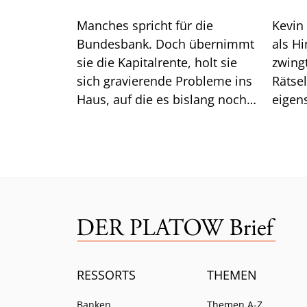
Manches spricht für die
Kevin
Bundesbank. Doch übernimmt
als H
sie die Kapitalrente, holt sie
zwingt er die
sich gravierende Probleme ins
Rätse
Haus, auf die es bislang noch
eigen
keine Antwort gibt.
das gu
Mittw
RESSORTS
THEMEN
Banken
Themen A-Z