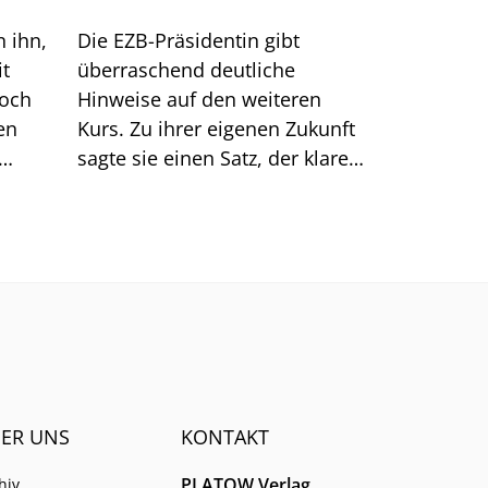
n ihn,
Die EZB-Präsidentin gibt
it
überraschend deutliche
doch
Hinweise auf den weiteren
en
Kurs. Zu ihrer eigenen Zukunft
sagte sie einen Satz, der klarer
Dinge
klingt, als er ist.
men.
ER UNS
KONTAKT
PLATOW Verlag
hiv