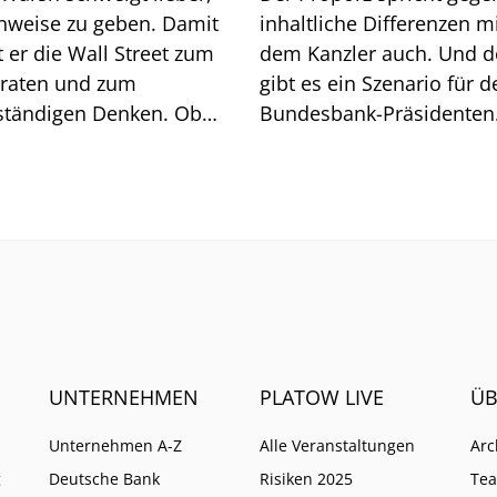
inweise zu geben. Damit
inhaltliche Differenzen m
 Wall Street zum
dem Kanzler auch. Und 
lraten und zum
gibt es ein Szenario für d
ständigen Denken. Ob
Bundesbank-Präsidenten
t geht, zeigt sich am
Joachim Nagel. Mehrere 
och.
müssten zusammenkom
UNTERNEHMEN
PLATOW LIVE
ÜB
Unternehmen A-Z
Alle Veranstaltungen
Arc
g
Deutsche Bank
Risiken 2025
Te