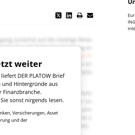
U
Eur
ING
Int
etzt weiter
n liefert DER PLATOW Brief
n und Hintergründe aus
r Finanzbranche.
 Sie sonst nirgends lesen.
anken, Versicherungen, Asset
rung und der