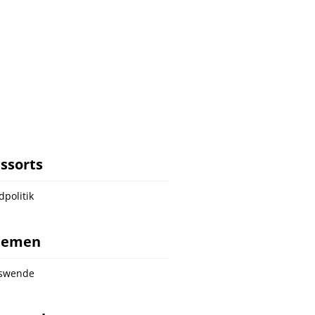
ssorts
dpolitik
hemen
nswende