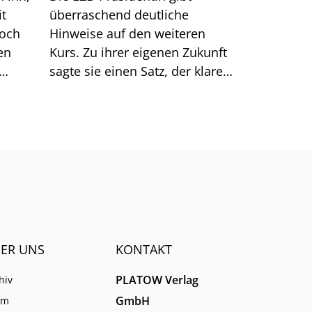
it
überraschend deutliche
doch
Hinweise auf den weiteren
en
Kurs. Zu ihrer eigenen Zukunft
sagte sie einen Satz, der klarer
Dinge
klingt, als er ist.
men.
ER UNS
KONTAKT
PLATOW Verlag
hiv
GmbH
am