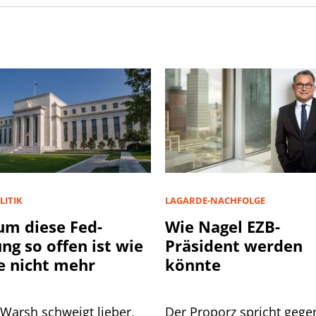
LITIK
LAGARDE-NACHFOLGE
m diese Fed-
Wie Nagel EZB-
ung so offen ist wie
Präsident werden
e nicht mehr
könnte
 Warsh schweigt lieber,
Der Proporz spricht gege