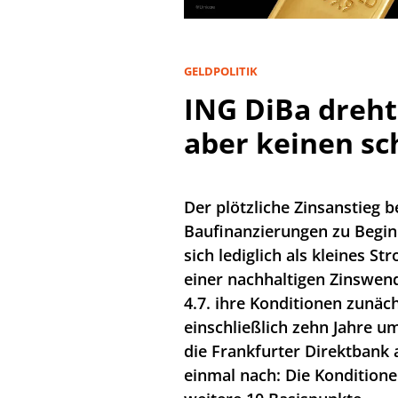
GELDPOLITIK
ING DiBa dreht
aber keinen sc
Der plötzliche Zinsanstieg b
Baufinanzierungen zu Beginn
sich lediglich als kleines St
einer nachhaltigen Zinswe
4.7. ihre Konditionen zunäc
einschließlich zehn Jahre u
die Frankfurter Direktbank 
einmal nach: Die Konditione