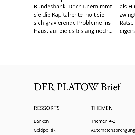
Bundesbank. Doch übernimmt
als H
sie die Kapitalrente, holt sie
zwingt er die
sich gravierende Probleme ins
Rätse
Haus, auf die es bislang noch
eigen
keine Antwort gibt.
das gu
Mittw
RESSORTS
THEMEN
Banken
Themen A-Z
Geldpolitik
Automatensprengun