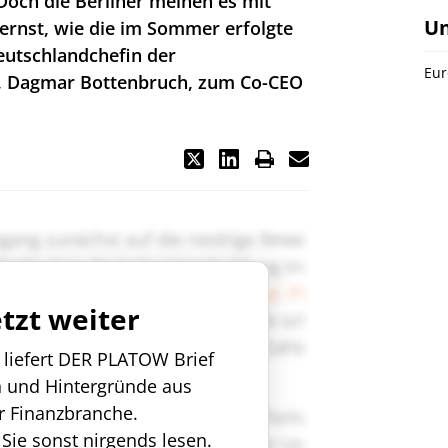
Doch die Berliner meinen es mit
U
ernst, wie die im Sommer erfolgte
utschlandchefin der
Eur
, Dagmar Bottenbruch, zum Co-CEO
etzt weiter
n liefert DER PLATOW Brief
n und Hintergründe aus
r Finanzbranche.
 Sie sonst nirgends lesen.