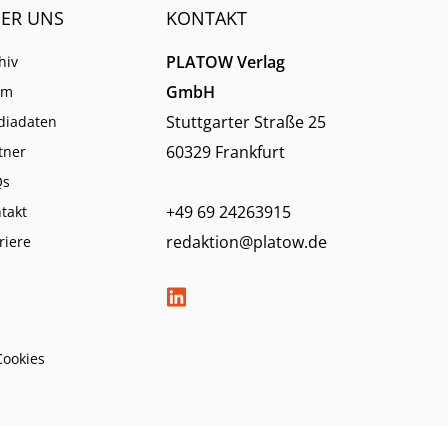
ER UNS
KONTAKT
PLATOW Verlag
hiv
GmbH
am
Stuttgarter Straße 25
diadaten
60329 Frankfurt
tner
Qs
+49 69 24263915
takt
redaktion@platow.de
riere
Cookies