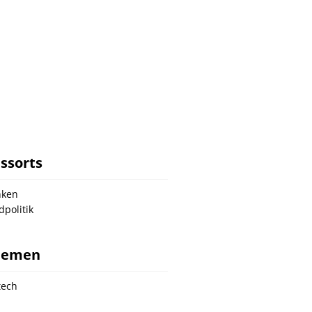
ssorts
nken
dpolitik
hemen
tech