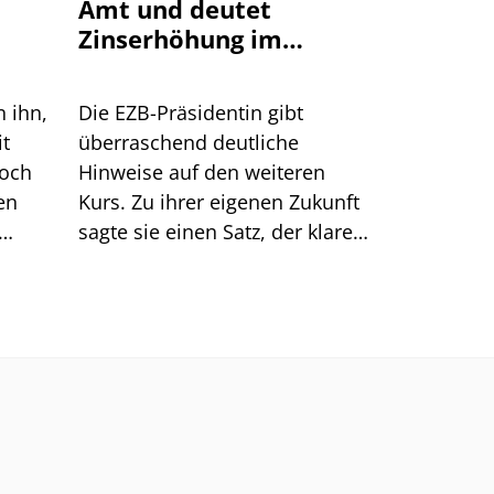
Amt und deutet
Zinserhöhung im
September an
n ihn,
Die EZB-Präsidentin gibt
it
überraschend deutliche
doch
Hinweise auf den weiteren
en
Kurs. Zu ihrer eigenen Zukunft
sagte sie einen Satz, der klarer
Dinge
klingt, als er ist.
men.