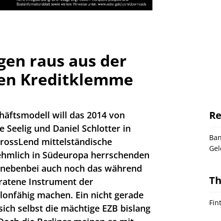
gen raus aus der
en Kreditklemme
Re
häftsmodell will das 2014 von
 Seelig und Daniel Schlotter in
Ba
CrossLend mittelständische
Gel
hmlich in Südeuropa herrschenden
 nebenbei auch noch das während
T
eratene Instrument der
lonfähig machen. Ein nicht gerade
Fin
ich selbst die mächtige EZB bislang