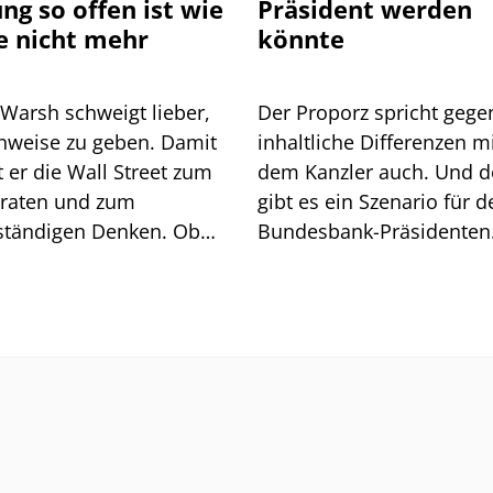
ung so offen ist wie
Präsident werden
e nicht mehr
könnte
 Warsh schweigt lieber,
Der Proporz spricht gege
inweise zu geben. Damit
inhaltliche Differenzen m
 Wall Street zum
dem Kanzler auch. Und 
lraten und zum
gibt es ein Szenario für d
ständigen Denken. Ob
Bundesbank-Präsidenten
t geht, zeigt sich am
Joachim Nagel. Mehrere 
och.
müssten zusammenkom