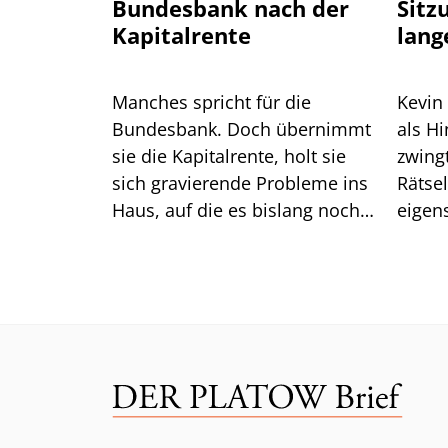
Bundesbank nach der
Sitz
Kapitalrente
lang
Manches spricht für die
Kevin
Bundesbank. Doch übernimmt
als H
sie die Kapitalrente, holt sie
zwingt er die
sich gravierende Probleme ins
Rätse
Haus, auf die es bislang noch
eigen
keine Antwort gibt.
das gu
Mittw