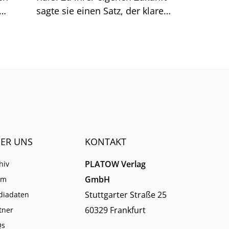
sagte sie einen Satz, der klarer
Dinge
klingt, als er ist.
men.
ER UNS
KONTAKT
PLATOW Verlag
hiv
GmbH
am
Stuttgarter Straße 25
diadaten
60329 Frankfurt
tner
Qs