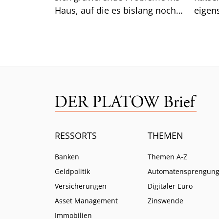
Haus, auf die es bislang noch
eigen
keine Antwort gibt.
das gu
Mittw
RESSORTS
THEMEN
Banken
Themen A-Z
Geldpolitik
Automatensprengun
Versicherungen
Digitaler Euro
Asset Management
Zinswende
Immobilien