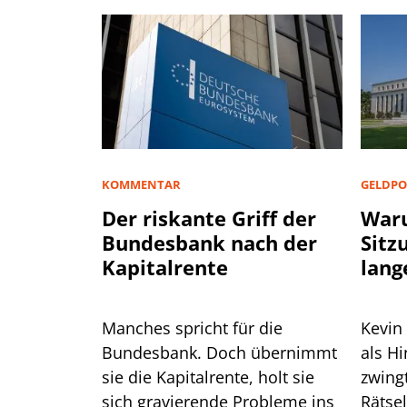
KOMMENTAR
GELDPO
Der riskante Griff der
Waru
Bundesbank nach der
Sitz
Kapitalrente
lang
Manches spricht für die
Kevin
Bundesbank. Doch übernimmt
als H
sie die Kapitalrente, holt sie
zwingt er die
sich gravierende Probleme ins
Rätse