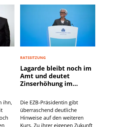
RATSSITZUNG
Lagarde bleibt noch im
Amt und deutet
Zinserhöhung im
September an
n ihn,
Die EZB-Präsidentin gibt
it
überraschend deutliche
doch
Hinweise auf den weiteren
en
Kurs. Zu ihrer eigenen Zukunft