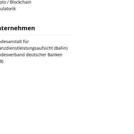
pto / Blockchain
ulatorik
nternehmen
desanstalt für
anzdienstleistungsaufsicht (BaFin)
desverband deutscher Banken
B)