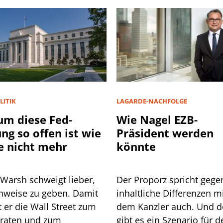
LITIK
LAGARDE-NACHFOLGE
m diese Fed-
Wie Nagel EZB-
ung so offen ist wie
Präsident werden
e nicht mehr
könnte
 Warsh schweigt lieber,
Der Proporz spricht gege
inweise zu geben. Damit
inhaltliche Differenzen m
 Wall Street zum
dem Kanzler auch. Und 
lraten und zum
gibt es ein Szenario für d