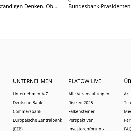
ständigen Denken. Ob
Bundesbank-Präsidenten
t geht, zeigt sich am
Joachim Nagel. Mehrere 
och.
müssten zusammenkom
UNTERNEHMEN
PLATOW LIVE
ÜB
Unternehmen A-Z
Alle Veranstaltungen
Arc
g
Deutsche Bank
Risiken 2025
Te
Commerzbank
Falkensteiner
Me
Europäische Zentralbank
Perspektiven
Par
(EZB)
Investorenforum x
FA