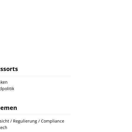
ssorts
nken
dpolitik
hemen
sicht / Regulierung / Compliance
tech