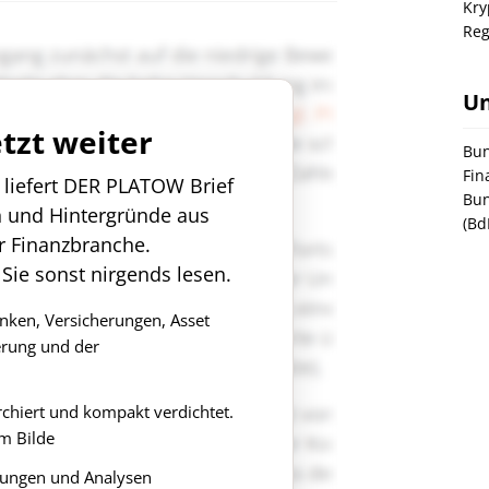
Kry
Reg
U
etzt weiter
Bun
Fin
n liefert DER PLATOW Brief
Bun
n und Hintergründe aus
(Bd
r Finanzbranche.
 Sie sonst nirgends lesen.
anken, Versicherungen, Asset
rung und der
rchiert und kompakt verdichtet.
m Bilde
ungen und Analysen