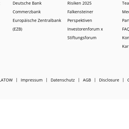
g
Deutsche Bank
Risiken 2025
Te
Commerzbank
Falkensteiner
Me
Europäische Zentralbank
Perspektiven
Par
(EZB)
Investorenforum x
FA
Stiftungsforum
Kon
Kar
PLATOW
Impressum
Datenschutz
AGB
Disclosure