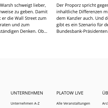
 Warsh schweigt lieber,
Der Proporz spricht gege
inweise zu geben. Damit
inhaltliche Differenzen m
 Wall Street zum
dem Kanzler auch. Und 
lraten und zum
gibt es ein Szenario für d
ständigen Denken. Ob
Bundesbank-Präsidenten
t geht, zeigt sich am
Joachim Nagel. Mehrere 
och.
müssten zusammenkom
UNTERNEHMEN
PLATOW LIVE
ÜB
Unternehmen A-Z
Alle Veranstaltungen
Arc