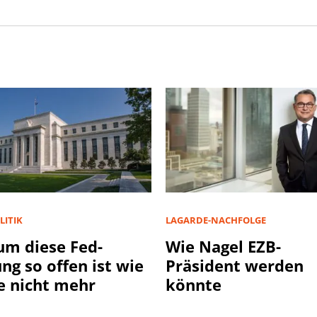
LITIK
LAGARDE-NACHFOLGE
m diese Fed-
Wie Nagel EZB-
ung so offen ist wie
Präsident werden
e nicht mehr
könnte