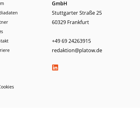
GmbH
am
Stuttgarter Straße 25
diadaten
60329 Frankfurt
tner
Qs
+49 69 24263915
takt
redaktion@platow.de
riere
Cookies