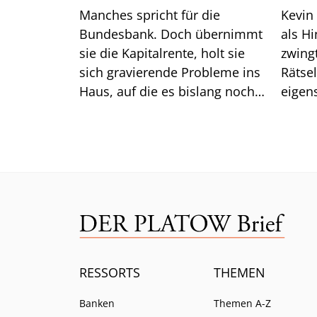
Manches spricht für die
Kevin
Bundesbank. Doch übernimmt
als H
sie die Kapitalrente, holt sie
zwingt er die
sich gravierende Probleme ins
Rätse
Haus, auf die es bislang noch
eigen
keine Antwort gibt.
das gu
Mittw
RESSORTS
THEMEN
Banken
Themen A-Z