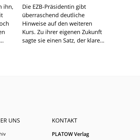
n ihn,
Die EZB-Präsidentin gibt
it
überraschend deutliche
doch
Hinweise auf den weiteren
en
Kurs. Zu ihrer eigenen Zukunft
sagte sie einen Satz, der klarer
Dinge
klingt, als er ist.
men.
ER UNS
KONTAKT
PLATOW Verlag
hiv