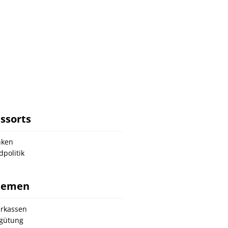
ssorts
nken
dpolitik
hemen
rkassen
gütung