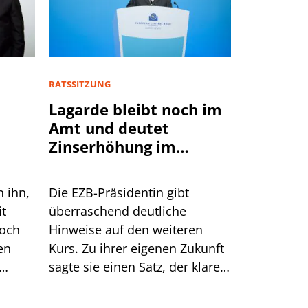
RATSSITZUNG
Lagarde bleibt noch im
Amt und deutet
Zinserhöhung im
September an
n ihn,
Die EZB-Präsidentin gibt
it
überraschend deutliche
doch
Hinweise auf den weiteren
en
Kurs. Zu ihrer eigenen Zukunft
sagte sie einen Satz, der klarer
Dinge
klingt, als er ist.
men.