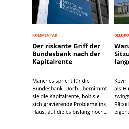
KOMMENTAR
GELDPO
Der riskante Griff der
Waru
Bundesbank nach der
Sitz
Kapitalrente
lang
Manches spricht für die
Kevin
Bundesbank. Doch übernimmt
als H
sie die Kapitalrente, holt sie
zwingt er die
sich gravierende Probleme ins
Rätse
Haus, auf die es bislang noch
eigen
keine Antwort gibt.
das gu
Mittw