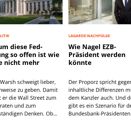
LITIK
LAGARDE-NACHFOLGE
m diese Fed-
Wie Nagel EZB-
ung so offen ist wie
Präsident werden
e nicht mehr
könnte
 Warsh schweigt lieber,
Der Proporz spricht gege
inweise zu geben. Damit
inhaltliche Differenzen m
 Wall Street zum
dem Kanzler auch. Und 
lraten und zum
gibt es ein Szenario für d
ständigen Denken. Ob
Bundesbank-Präsidenten
t geht, zeigt sich am
Joachim Nagel. Mehrere 
och.
müssten zusammenkom