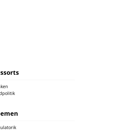
ssorts
nken
dpolitik
hemen
ulatorik