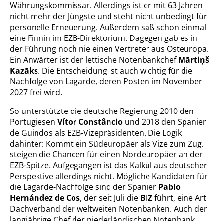
Währungskommissar. Allerdings ist er mit 63 Jahren
nicht mehr der Jüngste und steht nicht unbedingt für
personelle Erneuerung. Außerdem saß schon einmal
eine Finnin im EZB-Direktorium. Dagegen gab es in
der Führung noch nie einen Vertreter aus Osteuropa.
Ein Anwärter ist der lettische Notenbankchef
Mārtiņš
Kazāks
. Die Entscheidung ist auch wichtig für die
Nachfolge von Lagarde, deren Posten im November
2027 frei wird.
So unterstützte die deutsche Regierung 2010 den
Portugiesen
Vítor Constâncio
und 2018 den Spanier
de Guindos als EZB-Vizepräsidenten. Die Logik
dahinter: Kommt ein Südeuropäer als Vize zum Zug,
steigen die Chancen für einen Nordeuropäer an der
EZB-Spitze. Aufgegangen ist das Kalkül aus deutscher
Perspektive allerdings nicht. Mögliche Kandidaten für
die Lagarde-Nachfolge sind der Spanier
Pablo
Hernández de Cos
, der seit Juli die
BIZ
führt, eine Art
Dachverband der weltweiten Notenbanken. Auch der
langjährige Chef der niederländischen Notenbank