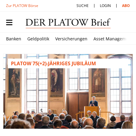
Zur PLATOW Börse
SUCHE
LOGIN
ABO
Banken
Geldpolitik
Versicherungen
Asset Management
PLATOW 75(+2)-JÄHRIGES JUBILÄUM