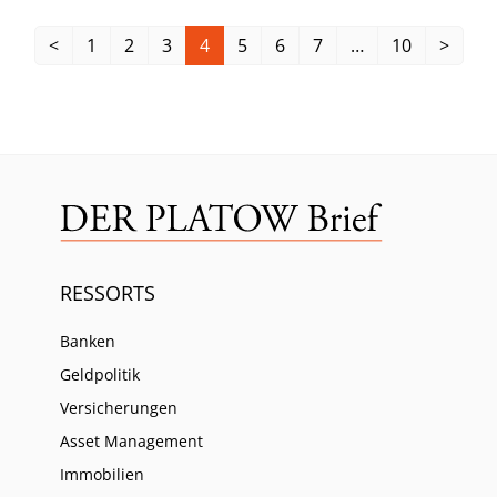
<
1
2
3
4
5
6
7
…
10
>
RESSORTS
Banken
Geldpolitik
Versicherungen
Asset Management
Immobilien