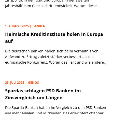
Zinspolitik in den USA und Europa in der zweiten
Jahreshälfte im Gleichschritt entwickelt. Warum diese
Prognose wackelt und was daraus folgt.
1. AUGUST 2025
BANKEN
Heimische Kreditinstitute holen in Europa
auf
Die deutschen Banken haben sich beim Verhältnis von
Aufwand zu Ertrag zuletzt stärker verbessert als die
europäische Konkurrenz. Woran das liegt und wie andere
Länder in unserem Vergleich abschneiden.
25. JULI 2025
GENOS
Spardas schlagen PSD Banken im
Zinsvergleich um Längen
Die Sparda-Banken haben im Vergleich zu den PSD Banken
viel mehr Filialen und Mitglieder. Das erleichtert offenbar