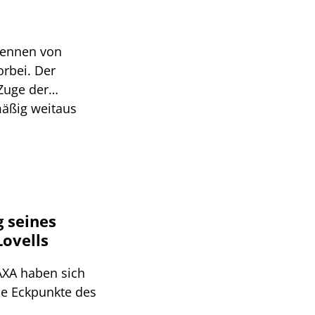
Rennen von
orbei. Der
 Zuge der
mäßig weitaus
nz, das deutsche
 seines
ovells
AXA haben sich
ie Eckpunkte des