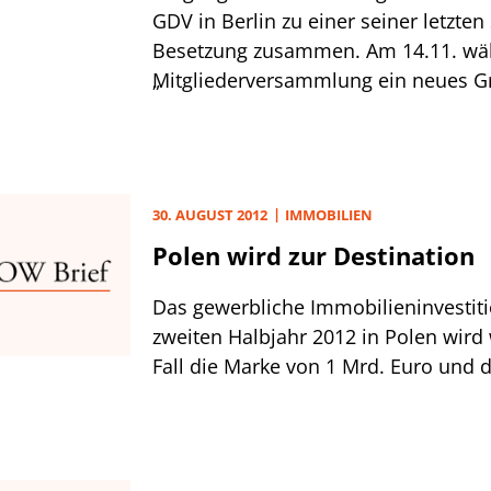
GDV in Berlin zu einer seiner letzten 
Besetzung zusammen. Am 14.11. wäh
Mitgliederversammlung ein neues 
„
einige Mitglieder aus Altersgründen 
den Kreis aufgenommen werden na
Informationen Ulrich-Bernd Wolff vo
Stuttgart), Thomas Buberl (Axa), Wol
30. AUGUST 2012
IMMOBILIEN
(HUK Coburg) und Thomas Flemming
Polen wird zur Destination
Mecklenburgischen. Künftiger GDV-P
Alexander Erdland. Der Wüstenrot &
Das gewerbliche Immobilieninvesti
Württembergische-Chef wurde sch
zweiten Halbjahr 2012 in Polen wird
nominiert.
Fall die Marke von 1 Mrd. Euro und 
Volumen des ersten Semesters von 
deutlich übertreffen. Den signifikant
begründet Savills in einem aktuelle
zum polnischen Investmentmarkt mit