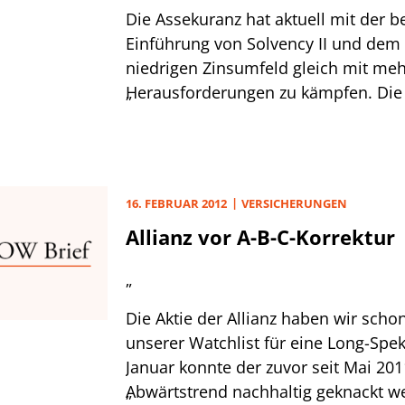
Die Assekuranz hat aktuell mit der 
Einführung von Solvency II und dem
niedrigen Zinsumfeld gleich mit me
Herausforderungen zu kämpfen. Die 
„
dabei auf Kostensenkung, was viele
der Krankenversicherung bereits me
Reduzierung der Fremdfinanzierung.
16. FEBRUAR 2012
VERSICHERUNGEN
Allianz vor A-B-C-Korrektur
„
Die Aktie der Allianz haben wir scho
unserer Watchlist für eine Long-Spek
Januar konnte der zuvor seit Mai 201
Abwärtstrend nachhaltig geknackt w
„