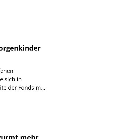
cus2perform“
eine zügige
e Sozietät Hogan
en mit einem Team
itsrecht,
Sorgenkinder
fenen
e sich in
ite der Fonds mit
ormonat auf
ten die OIF im
. Das ergibt sich
rtung der IPD
bruar 2012.
 wurmt mehr,