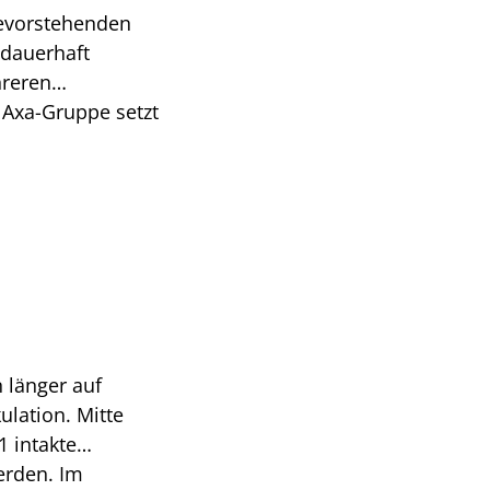
bevorstehenden
 dauerhaft
hreren
Axa-Gruppe setzt
 Kunden etwa in
rken, und eine
n länger auf
ulation. Mitte
1 intakte
erden. Im