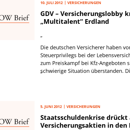
10. JULI 2012
VERSICHERUNGEN
gefüllten Pipeline mit diversen Vorv
GDV – Versicherungslobby k
laufenden Investmenttransaktionen.
„Multitalent“ Erdland
„
Die deutschen Versicherer haben v
Steuerprivilegs bei der Lebensversic
zum Preiskampf bei Kfz-Angeboten
schwierige Situation überstanden. 
„
Niedrigzinsphase zusammen mit der 
stehenden Solvency II-Einführung füh
gerade kleinere Lebensversicherung
Grenzen. Es gilt nicht Wenigen in de
5. JUNI 2012
VERSICHERUNGEN
noch als eine Frage der Zeit, bis de
Staatsschuldenkrise drückt
die Luft ausgeht.
Versicherungsaktien in den 