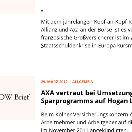
„
Mit dem jahrelangen Kopf-an-Kopf-
Allianz und Axa an der Börse ist es v
französische Großversicherer ist im
Staatsschuldenkrise in Europa kurs
„
tiefer in die Knie gegangen als Allia
Pendant.
29. MÄRZ 2012
ALLGEMEIN
AXA vertraut bei Umsetzung
Sparprogramms auf Hogan L
Beim Kölner Versicherungskonzern 
Arbeitnehmer und Arbeitgeber auf d
im November 2011 angekündigten