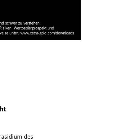
ht
räsidium des