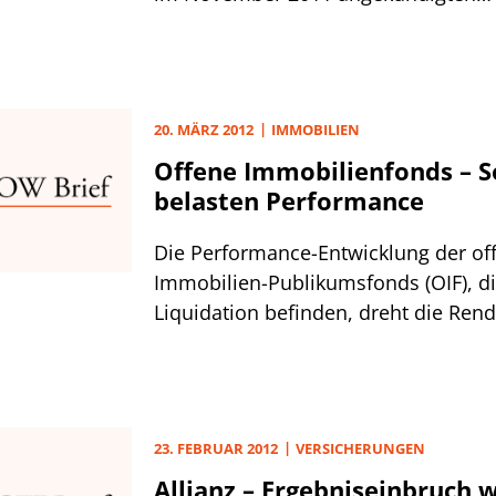
Effizienzsteigerungsprogramms „fo
verständigt und damit die Basis für 
Umsetzung des Sparplans gelegt. Di
Lovells begleitete die Verhandlung
20. MÄRZ 2012
IMMOBILIEN
um Partner Hendrik Kornbichler (Arbe
Offene Immobilienfonds – 
München).
belasten Performance
Die Performance-Entwicklung der of
Immobilien-Publikumsfonds (OIF), di
Liquidation befinden, dreht die Rend
globalem Fokus im Vergleich zum V
-0,4% ins Negative. Insgesamt erziel
Februar ein Gesamtergebnis von 0,1%
aus der aktuellen OFIX-Monatsauswe
23. FEBRUAR 2012
VERSICHERUNGEN
Investment Property Databank für Fe
Allianz – Ergebniseinbruch