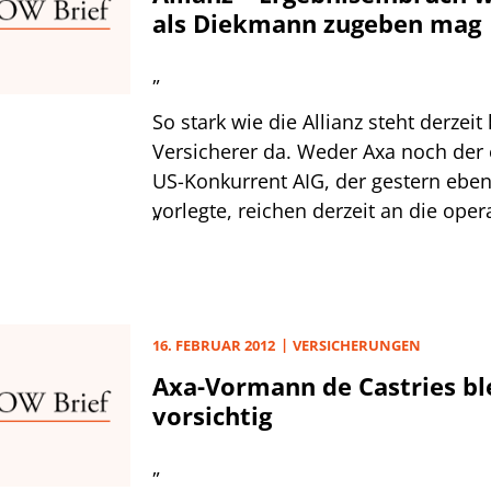
als Diekmann zugeben mag
„
So stark wie die Allianz steht derzei
Versicherer da. Weder Axa noch der 
US-Konkurrent AIG, der gestern eben
vorlegte, reichen derzeit an die oper
„
Performance der Münchener heran. M
im vergangenen Jahr und einem Ziel
Euro für 2012 liegt Allianz-Chef Mic
Blick auf seine Langzeit-Planung gen
16. FEBRUAR 2012
VERSICHERUNGEN
Axa-Vormann de Castries ble
vorsichtig
„