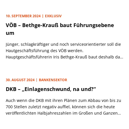
Transaktionen jährlich.
10. SEPTEMBER 2024
EXKLUSIV
VÖB – Bethge-Krauß baut Führungsebene
um
Jünger, schlagkräftiger und noch serviceorientierter soll die
Hautgeschäftsführung des VÖB werden.
Hauptgeschäftsführerin Iris Bethge-Krauß baut deshalb das
oberste operative Leitungsorgan des blauen Verbands
personell und strukturell um.
30. AUGUST 2024
BANKENSEKTOR
DKB – „Einlagenschwund, na und?“
Auch wenn die DKB mit ihren Plänen zum Abbau von bis zu
700 Stellen zuletzt negativ auffiel, können sich die heute
veröffentlichten Halbjahreszahlen im Großen und Ganzen
sehen lassen.