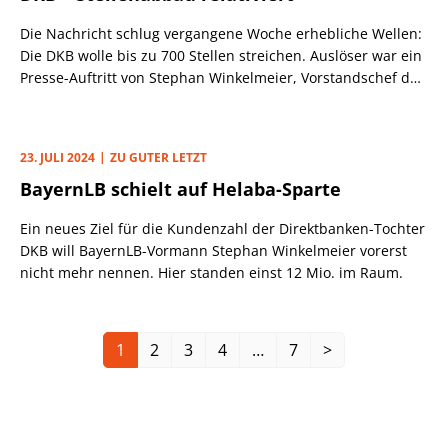
Die Nachricht schlug vergangene Woche erhebliche Wellen:
Die DKB wolle bis zu 700 Stellen streichen. Auslöser war ein
Presse-Auftritt von Stephan Winkelmeier, Vorstandschef der
BayernLB, bei dem er sich zur Restrukturierung der
wichtigsten Tochter äußerte.
23. JULI 2024
ZU GUTER LETZT
BayernLB schielt auf Helaba-Sparte
Ein neues Ziel für die Kundenzahl der Direktbanken-Tochter
DKB will BayernLB-Vormann Stephan Winkelmeier vorerst
nicht mehr nennen. Hier standen einst 12 Mio. im Raum.
1
2
3
4
…
7
>