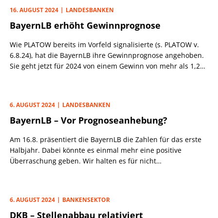
Spart sich Amazon das Nebengeschäft zukünftig etwa? Aber
16. AUGUST 2024
LANDESBANKEN
nun gibt es doch eine neue Amazon-Kreditkarte. Wie das
BayernLB erhöht Gewinnprognose
Unternehmen verkündete, wird diese ab sofort von
Santander ausgegeben.
Wie PLATOW bereits im Vorfeld signalisierte (s. PLATOW v.
6.8.24), hat die BayernLB ihre Gewinnprognose angehoben.
Sie geht jetzt für 2024 von einem Gewinn von mehr als 1,2
Mrd. Euro aus (vorher: 1 bis 1,2 Mrd.).
6. AUGUST 2024
LANDESBANKEN
BayernLB – Vor Prognoseanhebung?
Am 16.8. präsentiert die BayernLB die Zahlen für das erste
Halbjahr. Dabei könnte es einmal mehr eine positive
Überraschung geben. Wir halten es für nicht
ausgeschlossen, dass die Münchener ihre bisherige
Ergebnisprognose von 1 Mrd. bis 1,2 Mrd. Euro v. St. für
2024 anheben. Darüber wird angeblich diskutiert.
6. AUGUST 2024
BANKENSEKTOR
DKB – Stellenabbau relativiert