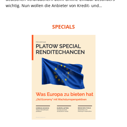
wichtig. Nun wollen die Anbieter von Kredit- und
Debitkarten einen neuen Online-Bezahlvorgang etablieren,
der Daten und Einkäufe im Netz besser schützen und
bequemer machen soll. Vor allem Visa rührt die
SPECIALS
Werbetrommel für das Bezahlverfahren Click to Pay. Debit-
und Kreditkartenkunden können damit online zahlen, ohne
weitere Daten – etwa die 16-stellige Kartennummer –
eingeben zu müssen.