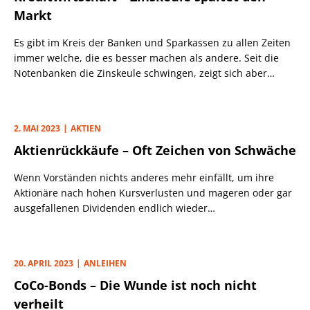
Übergangszeit aus.
Markt
Es gibt im Kreis der Banken und Sparkassen zu allen Zeiten
immer welche, die es besser machen als andere. Seit die
Notenbanken die Zinskeule schwingen, zeigt sich aber
geradezu überdeutlich eine Spaltung des Marktes in
Gewinner und Verlierer. Unsere Geldhüter forcieren mit
ihren Maßnahmen nicht nur den Ausleseprozess bei
2. MAI 2023
AKTIEN
Industrie und Gewerbe, sondern speziell auch in der
Aktienrückkäufe – Oft Zeichen von Schwäche
Bankenwelt.
Wenn Vorständen nichts anderes mehr einfällt, um ihre
Aktionäre nach hohen Kursverlusten und mageren oder gar
ausgefallenen Dividenden endlich wieder
zufriedenzustellen, kommen sie mit Aktienrückkäufen. Es
mag Ausnahmen geben (HSBC), aber oft ist das Hauptmotiv
Augenwischerei.
20. APRIL 2023
ANLEIHEN
CoCo-Bonds – Die Wunde ist noch nicht
verheilt