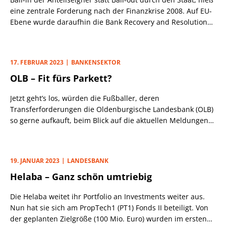
Weltwirtschaft vergleichbar sind“, so die Bank in einer
eine zentrale Forderung nach der Finanzkrise 2008. Auf EU-
Stellungnahme. JPM entwickle und skaliere neue
Ebene wurde daraufhin die Bank Recovery and Resolution
Technologien zur Modernisierung von Infrastruktur und
Directive (BRRD) und der Single Resolution Mechanism
Geschäftsmodellen, darunter Tokenisierung und digitale
(SRM) installiert, systemrelevante Banken mussten
Identität.
Abwicklungspläne vorlegen. Gleich nebenan, bei Credit
17. FEBRUAR 2023
BANKENSEKTOR
Suisse, sprang nun aber doch wieder der Steuerzahler ein.
OLB – Fit fürs Parkett?
Jetzt geht’s los, würden die Fußballer, deren
Transferforderungen die Oldenburgische Landesbank (OLB)
so gerne aufkauft, beim Blick auf die aktuellen Meldungen
rund um das Institut wohl lautstark intonieren.
19. JANUAR 2023
LANDESBANK
Helaba – Ganz schön umtriebig
Die Helaba weitet ihr Portfolio an Investments weiter aus.
Nun hat sie sich am PropTech1 (PT1) Fonds II beteiligt. Von
der geplanten Zielgröße (100 Mio. Euro) wurden im ersten