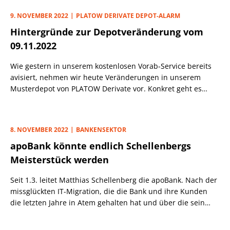
9. NOVEMBER 2022
PLATOW DERIVATE DEPOT-ALARM
Hintergründe zur Depotveränderung vom
09.11.2022
Wie gestern in unserem kostenlosen Vorab-Service bereits
avisiert, nehmen wir heute Veränderungen in unserem
Musterdepot von PLATOW Derivate vor. Konkret geht es
dabei um die Aktien-Momentum-Strategie und die DAX-
Turbo Long-Strategie.
8. NOVEMBER 2022
BANKENSEKTOR
apoBank könnte endlich Schellenbergs
Meisterstück werden
Seit 1.3. leitet Matthias Schellenberg die apoBank. Nach der
missglückten IT-Migration, die die Bank und ihre Kunden
die letzten Jahre in Atem gehalten hat und über die sein
Vorgänger gestolpert war, wollte Schellenberg Ruhe in das
Haus bringen. Die ersten Monate ist das nicht gelungen. Mit