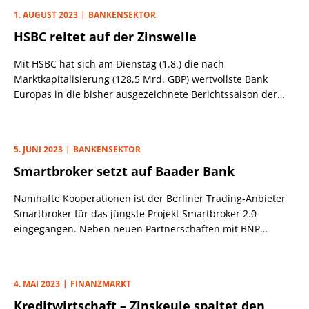
England – den symbolischen Obolus von einem Pfund auf
1. AUGUST 2023
BANKENSEKTOR
den Tisch.
HSBC reitet auf der Zinswelle
Mit HSBC hat sich am Dienstag (1.8.) die nach
Marktkapitalisierung (128,5 Mrd. GBP) wertvollste Bank
Europas in die bisher ausgezeichnete Berichtssaison der
Großbanken zum 1. Hj. 2023 eingereiht.
5. JUNI 2023
BANKENSEKTOR
Smartbroker setzt auf Baader Bank
Namhafte Kooperationen ist der Berliner Trading-Anbieter
Smartbroker für das jüngste Projekt Smartbroker 2.0
eingegangen. Neben neuen Partnerschaften mit BNP
Paribas und Citi stehen HSBC, Morgan Stanley, UBS und
Vontobel als Derivate-Partner zur Verfügung. Depotführung
und Transaktionsabwicklung werden künftig vollständig von
4. MAI 2023
FINANZMARKT
der Baader Bank übernommen. Damit läuft der bestehende
Kreditwirtschaft – Zinskeule spaltet den
Vertrag mit BNP Paribas innerhalb einer entsprechenden