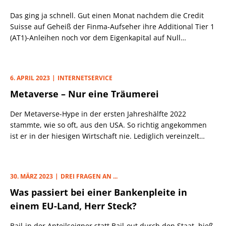
Das ging ja schnell. Gut einen Monat nachdem die Credit
Suisse auf Geheiß der Finma-Aufseher ihre Additional Tier 1
(AT1)-Anleihen noch vor dem Eigenkapital auf Null
abschreiben musste und damit ein weltweit spürbares
Erdbeben im CoCo-Bond-Markt auslöste, rufen manche
schon wieder die Renaissance dieser Instrumente aus.
6. APRIL 2023
INTERNETSERVICE
Anlass ist die geglückte AT1-Emission der japanischen
Metaverse – Nur eine Träumerei
Sumitomo Mitsui-Finanzgruppe, die lt. „Bloomberg“
umgerechnet rd. 950 Mio. Euro einsammelte und dafür
Der Metaverse-Hype in der ersten Jahreshälfte 2022
nicht allzu teuer bezahlen musste (Spread: 171 bps).
stammte, wie so oft, aus den USA. So richtig angekommen
ist er in der hiesigen Wirtschaft nie. Lediglich vereinzelt
sprangen Unternehmen auf den Zug auf, etwa die HSBC, die
ein Grundstück in „The Sandbox“ kaufte. Die US-Bank JP
Morgan eröffnete vor gut einem Jahr eine Lounge im
30. MÄRZ 2023
DREI FRAGEN AN ...
konkurrierenden „Decentraland“ des Facebook-Konzerns
Was passiert bei einer Bankenpleite in
Meta. „Wir glauben, dass die bestehende virtuelle
Spielelandschaft (jede virtuelle Welt mit eigener
einem EU-Land, Herr Steck?
Bevölkerung, BIP, Spielwährung und digitalen
Vermögenswerten) Elemente aufweist, die mit der realen
Bail-in der Anteilseigner statt Bail-out durch den Staat, hieß