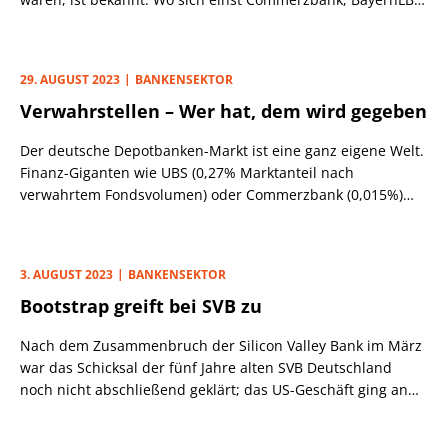
LBBW, IKB u. a. mit den Deutschland-Töchtern von SEB und
HSBC um Teams und Marktanteile rauften, ist heute
weitgehend Ruhe.
29. AUGUST 2023
BANKENSEKTOR
Verwahrstellen – Wer hat, dem wird gegeben
Der deutsche Depotbanken-Markt ist eine ganz eigene Welt.
Finanz-Giganten wie UBS (0,27% Marktanteil nach
verwahrtem Fondsvolumen) oder Commerzbank (0,015%)
sind dort kaum mit der Lupe sichtbar, während Namen wie
BNP Paribas (23,7%) und State Street (13,7%) zu den Riesen
zählen.
3. AUGUST 2023
BANKENSEKTOR
Bootstrap greift bei SVB zu
Nach dem Zusammenbruch der Silicon Valley Bank im März
war das Schicksal der fünf Jahre alten SVB Deutschland
noch nicht abschließend geklärt; das US-Geschäft ging an
die amerikanische First Citizens Bank, für die unabhängige
britische Tochter legte HSBC – unterstützt durch Bank of