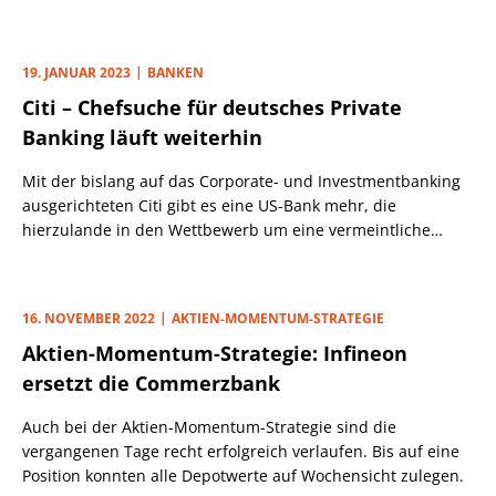
Closing diesen Monat 44 Mio. Euro eingesammelt.
19. JANUAR 2023
BANKEN
Citi – Chefsuche für deutsches Private
Banking läuft weiterhin
Mit der bislang auf das Corporate- und Investmentbanking
ausgerichteten Citi gibt es eine US-Bank mehr, die
hierzulande in den Wettbewerb um eine vermeintliche
Goldgrube des Bankings einsteigt. Es geht um das Geschäft
mit hochvermögenden Kunden (UHNWI), das Citi nun in den
Blick nimmt, wie ein neues Video auf der LinkedIn-Seite der
16. NOVEMBER 2022
AKTIEN-MOMENTUM-STRATEGIE
Citi Private Bank unterstreicht.
Aktien-Momentum-Strategie: Infineon
ersetzt die Commerzbank
Auch bei der Aktien-Momentum-Strategie sind die
vergangenen Tage recht erfolgreich verlaufen. Bis auf eine
Position konnten alle Depotwerte auf Wochensicht zulegen.