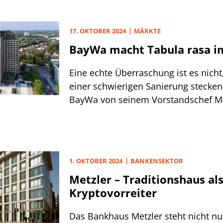
17. OKTOBER 2024
MÄRKTE
BayWa macht Tabula rasa i
Eine echte Überraschung ist es nicht,
einer schwierigen Sanierung stecke
BayWa von seinem Vorstandschef Ma
und CFO Andreas Helber trennt. Ersta
jedoch, dass der von Gregor Schelle
Aufsichtsrat noch keine Nachfolger 
und auch keinen Interimschef ernann
1. OKTOBER 2024
BANKENSEKTOR
Metzler – Traditionshaus al
Kryptovorreiter
Das Bankhaus Metzler steht nicht nur