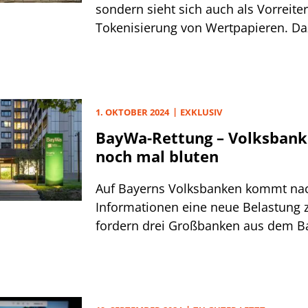
sondern sieht sich auch als Vorreiter
Tokenisierung von Wertpapieren. Da
2022 eigens das Digital Assets Offic
die Blockchain-Technologie für die 
nutzbar machen soll.
1. OKTOBER 2024
EXKLUSIV
BayWa-Rettung – Volksban
noch mal bluten
Auf Bayerns Volksbanken kommt na
Informationen eine neue Belastung
fordern drei Großbanken aus dem 
Kreditkonsortium auch für die Aufst
Überbrückungskredits um 500 Mio. E
BayWa am Sonntag unterrichtete, ei
der Eigentümer.