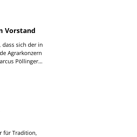
m Vorstand
 dass sich der in
nde Agrarkonzern
rcus Pöllinger
unlich ist
r angeführte
präsentieren kann
t hat.
s
 für Tradition,