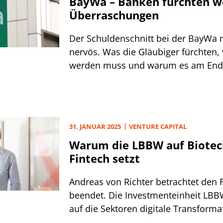
BayWa – Banken fürchten w
Überraschungen
Der Schuldenschnitt bei der BayWa
nervös. Was die Gläubiger fürchten, 
werden muss und warum es am Ende
schlimm kommen muss.
31. JANUAR 2025
VENTURE CAPITAL
Warum die LBBW auf Biotec
Fintech setzt
Andreas von Richter betrachtet den 
beendet. Die Investmenteinheit LBB
auf die Sektoren digitale Transform
– und hat große Pläne.