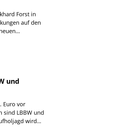
hard Forst in
rkungen auf den
 neuen
BW und
. Euro vor
en sind LBBW und
ufholjagd wird