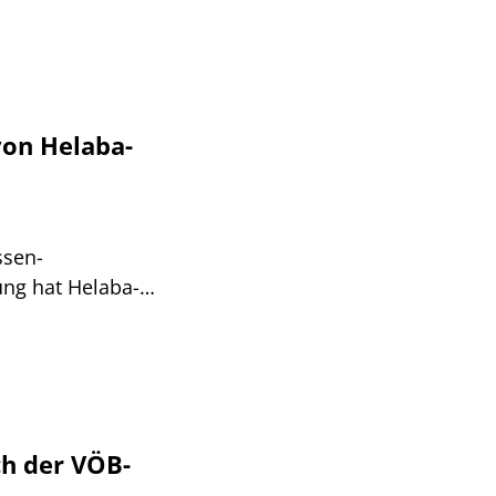
von Helaba-
ssen-
ung hat Helaba-
. So reagiert der
h der VÖB-