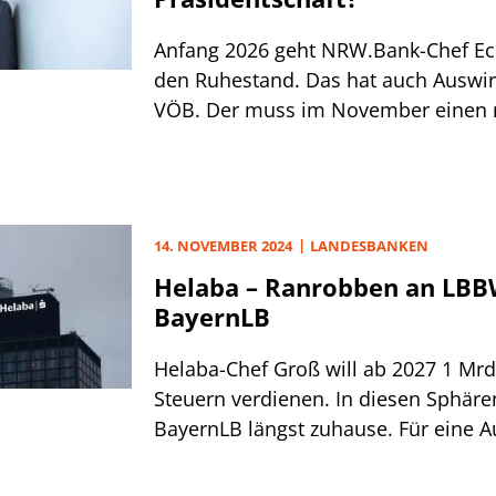
Anfang 2026 geht NRW.Bank-Chef Eck
den Ruhestand. Das hat auch Auswi
VÖB. Der muss im November einen
Präsidenten wählen.
14. NOVEMBER 2024
LANDESBANKEN
Helaba – Ranrobben an LB
BayernLB
Helaba-Chef Groß will ab 2027 1 Mrd
Steuern verdienen. In diesen Sphär
BayernLB längst zuhause. Für eine A
internes Wachstum kaum reichen.