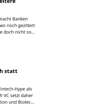
eitere
 macht Banken
wo noch gezittert
 doch nicht so
h statt
Fintech-Hype als
W VC setzt daher
ation und Biotech