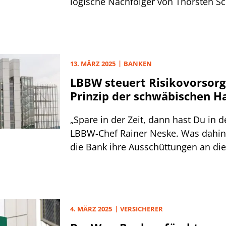
logische Nachfolger von Thorsten Sc
der die LBBW auf eigenen Wunsch ve
13. MÄRZ 2025
BANKEN
LBBW steuert Risikovorsorg
Prinzip der schwäbischen H
„Spare in der Zeit, dann hast Du in d
LBBW-Chef Rainer Neske. Was dahint
die Bank ihre Ausschüttungen an di
verstetigt.
4. MÄRZ 2025
VERSICHERER