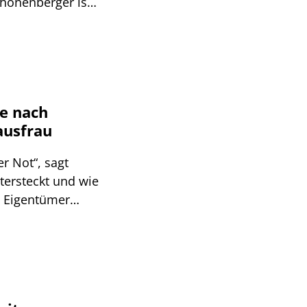
hönenberger ist,
rlässt.
e nach
ausfrau
er Not“, sagt
ersteckt und wie
e Eigentümer