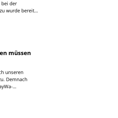
 bei der
zu wurde bereits
e gegründet, das
Metzler-Kunden
ken müssen
ch unseren
 zu. Demnach
BayWa-
ockung des
uro, über die
ne Beteiligung