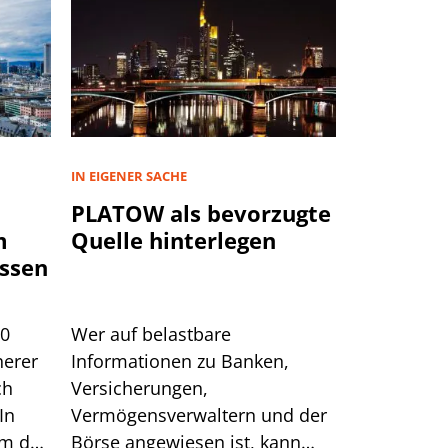
IN EIGENER SACHE
PLATOW als bevorzugte
m
Quelle hinterlegen
ssen
00
Wer auf belastbare
herer
Informationen zu Banken,
ch
Versicherungen,
In
Vermögensverwaltern und der
um das
Börse angewiesen ist, kann