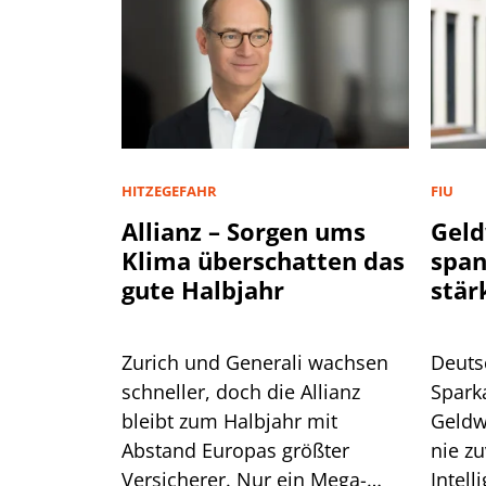
HITZEGEFAHR
FIU
Allianz – Sorgen ums
Geld
Klima überschatten das
spa
gute Halbjahr
stär
Zurich und Generali wachsen
Deuts
schneller, doch die Allianz
Spark
bleibt zum Halbjahr mit
Geldw
Abstand Europas größter
nie zu
Versicherer. Nur ein Mega-
Intell