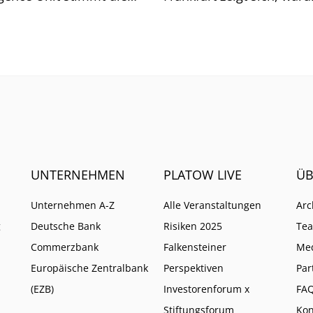
he auf weitere Pflichten
so ist.
UNTERNEHMEN
PLATOW LIVE
ÜB
Unternehmen A-Z
Alle Veranstaltungen
Arc
g
Deutsche Bank
Risiken 2025
Te
Commerzbank
Falkensteiner
Me
Europäische Zentralbank
Perspektiven
Par
(EZB)
Investorenforum x
FA
Stiftungsforum
Kon