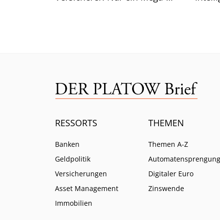
Risiko lässt selbst CEO Bäte
Branc
ratlos zurück.
ein.
RESSORTS
THEMEN
Banken
Themen A-Z
Geldpolitik
Automatensprengun
Versicherungen
Digitaler Euro
Asset Management
Zinswende
Immobilien