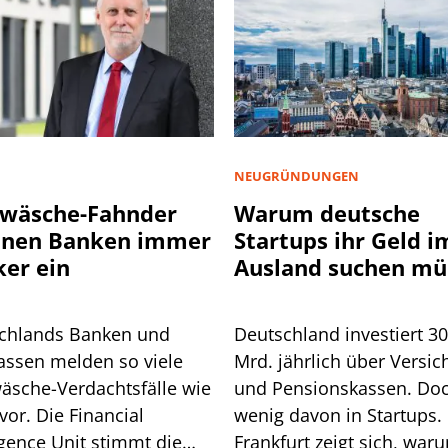
NEUGRÜNDUNGEN
wäsche-Fahnder
Warum deutsche
nnen Banken immer
Startups ihr Geld i
ker ein
Ausland suchen mü
chlands Banken und
Deutschland investiert 3
assen melden so viele
Mrd. jährlich über Versic
äsche-Verdachtsfälle wie
und Pensionskassen. Do
vor. Die Financial
wenig davon in Startups. 
igence Unit stimmt die
Frankfurt zeigt sich, war