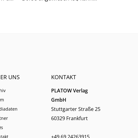
sich auf generische Suchtreffer
immer weniger verlassen.
ER UNS
KONTAKT
PLATOW Verlag
hiv
GmbH
am
Stuttgarter Straße 25
diadaten
60329 Frankfurt
tner
Qs
+49 69 24263915
takt