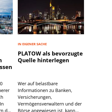
IN EIGENER SACHE
PLATOW als bevorzugte
m
Quelle hinterlegen
ssen
00
Wer auf belastbare
herer
Informationen zu Banken,
ch
Versicherungen,
In
Vermögensverwaltern und der
um das
Börse angewiesen ist, kann