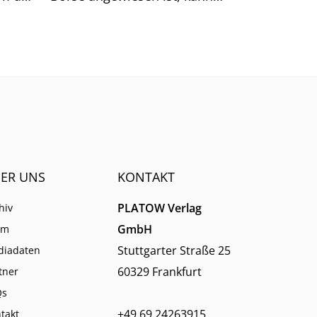
sich auf generische Suchtreffer
immer weniger verlassen.
ER UNS
KONTAKT
PLATOW Verlag
hiv
GmbH
am
Stuttgarter Straße 25
diadaten
60329 Frankfurt
tner
Qs
+49 69 24263915
takt