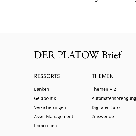
Risiko lässt selbst CEO Bäte
Branc
ratlos zurück.
ein.
RESSORTS
THEMEN
Banken
Themen A-Z
Geldpolitik
Automatensprengun
Versicherungen
Digitaler Euro
Asset Management
Zinswende
Immobilien