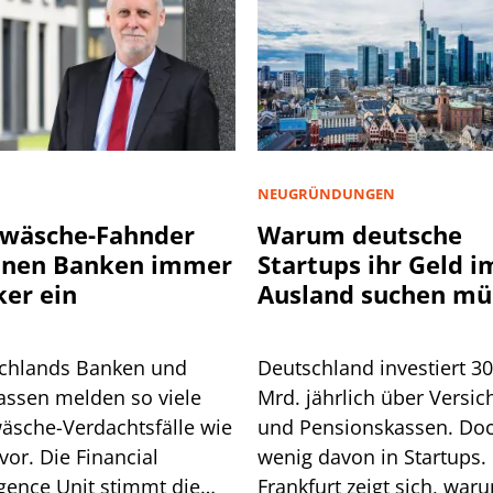
NEUGRÜNDUNGEN
wäsche-Fahnder
Warum deutsche
nnen Banken immer
Startups ihr Geld i
ker ein
Ausland suchen mü
chlands Banken und
Deutschland investiert 3
assen melden so viele
Mrd. jährlich über Versic
äsche-Verdachtsfälle wie
und Pensionskassen. Do
vor. Die Financial
wenig davon in Startups. 
igence Unit stimmt die
Frankfurt zeigt sich, war