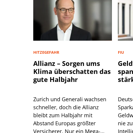
HITZEGEFAHR
FIU
Allianz – Sorgen ums
Geld
Klima überschatten das
spa
gute Halbjahr
stär
Zurich und Generali wachsen
Deuts
schneller, doch die Allianz
Spark
bleibt zum Halbjahr mit
Geldw
Abstand Europas größter
nie zu
Versicherer. Nur ein Mega-
Intell