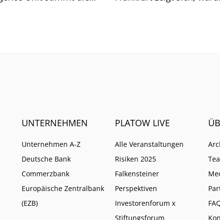
he auf weitere Pflichten
so ist.
UNTERNEHMEN
PLATOW LIVE
ÜB
Unternehmen A-Z
Alle Veranstaltungen
Arc
g
Deutsche Bank
Risiken 2025
Te
Commerzbank
Falkensteiner
Me
Europäische Zentralbank
Perspektiven
Par
(EZB)
Investorenforum x
FA
Stiftungsforum
Kon