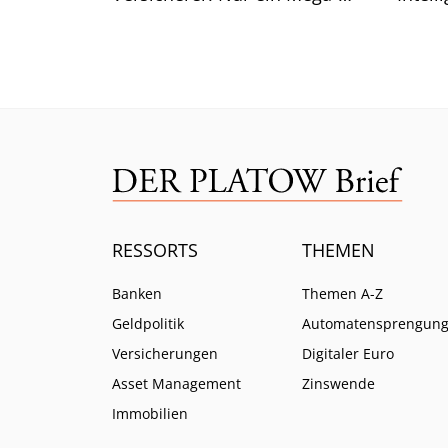
Risiko lässt selbst CEO Bäte
Branc
ratlos zurück.
ein.
RESSORTS
THEMEN
Banken
Themen A-Z
Geldpolitik
Automatensprengun
Versicherungen
Digitaler Euro
Asset Management
Zinswende
Immobilien