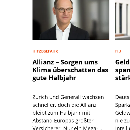
HITZEGEFAHR
FIU
Allianz – Sorgen ums
Geld
Klima überschatten das
spa
gute Halbjahr
stär
Zurich und Generali wachsen
Deuts
schneller, doch die Allianz
Spark
bleibt zum Halbjahr mit
Geldw
Abstand Europas größter
nie zu
Versicherer. Nur ein Mega-
Intell