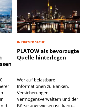
IN EIGENER SACHE
PLATOW als bevorzugte
m
Quelle hinterlegen
ssen
00
Wer auf belastbare
herer
Informationen zu Banken,
ch
Versicherungen,
In
Vermögensverwaltern und der
um das
Börse angewiesen ist, kann