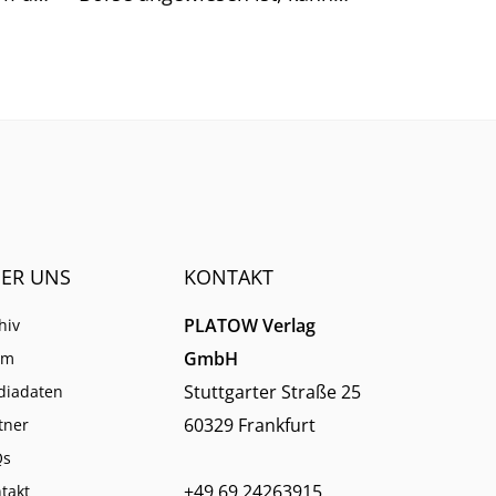
sich auf generische Suchtreffer
immer weniger verlassen.
ER UNS
KONTAKT
PLATOW Verlag
hiv
GmbH
am
Stuttgarter Straße 25
diadaten
60329 Frankfurt
tner
Qs
+49 69 24263915
takt