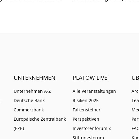
he auf weitere Pflichten
so ist.
UNTERNEHMEN
PLATOW LIVE
ÜB
Unternehmen A-Z
Alle Veranstaltungen
Arc
g
Deutsche Bank
Risiken 2025
Te
Commerzbank
Falkensteiner
Me
Europäische Zentralbank
Perspektiven
Par
(EZB)
Investorenforum x
FA
Stiftungsforum
Kon