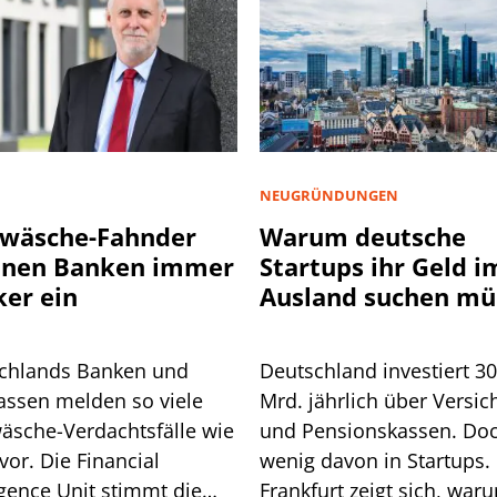
NEUGRÜNDUNGEN
wäsche-Fahnder
Warum deutsche
nnen Banken immer
Startups ihr Geld i
ker ein
Ausland suchen mü
chlands Banken und
Deutschland investiert 3
assen melden so viele
Mrd. jährlich über Versic
äsche-Verdachtsfälle wie
und Pensionskassen. Do
vor. Die Financial
wenig davon in Startups. 
igence Unit stimmt die
Frankfurt zeigt sich, war