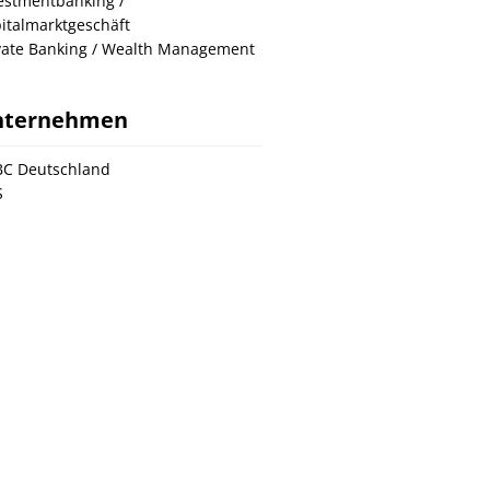
estmentbanking /
italmarktgeschäft
vate Banking / Wealth Management
nternehmen
C Deutschland
S