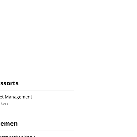
ssorts
set Management
nken
hemen