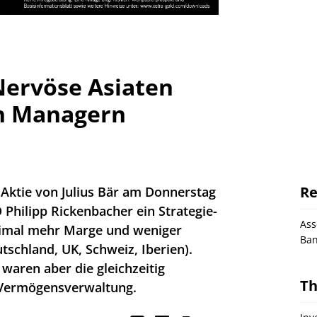
 Nervöse Asiaten
h Managern
Re
 Aktie von Julius Bär am Donnerstag
O Philipp Rickenbacher ein Strategie-
As
nimal mehr Marge und weniger
Ba
schland, UK, Schweiz, Iberien).
waren aber die gleichzeitig
T
r Vermögensverwaltung.