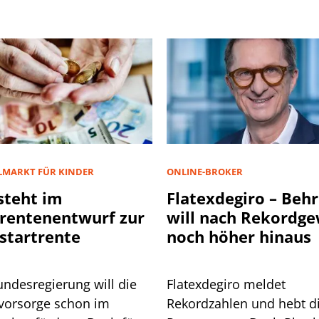
LMARKT FÜR KINDER
ONLINE-BROKER
steht im
Flatexdegiro – Beh
rentenentwurf zur
will nach Rekordg
startrente
noch höher hinaus
undesregierung will die
Flatexdegiro meldet
svorsorge schon im
Rekordzahlen und hebt d