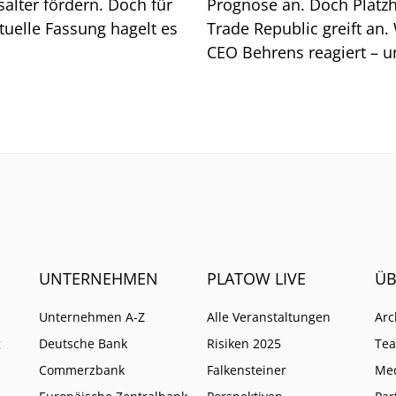
alter fördern. Doch für
Prognose an. Doch Platzh
tuelle Fassung hagelt es
Trade Republic greift an.
CEO Behrens reagiert – 
warum ihm ein neues EU
Verbot kaum schadet.
UNTERNEHMEN
PLATOW LIVE
ÜB
Unternehmen A-Z
Alle Veranstaltungen
Arc
g
Deutsche Bank
Risiken 2025
Te
Commerzbank
Falkensteiner
Me