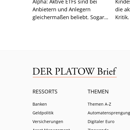
Alpha: Aktive ETFs sind bei
Kindes
Anbietern und Anlegern
die ak
gleichermaßen beliebt. Sogar
Kritik.
sehr beliebt, wie uns frische
Zahlen zeigen.
RESSORTS
THEMEN
Banken
Themen A-Z
Geldpolitik
Automatensprengun
Versicherungen
Digitaler Euro