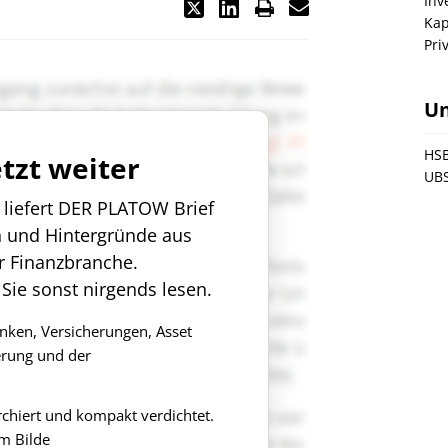
Inv
Kap
Pri
U
HSB
etzt weiter
UB
n liefert DER PLATOW Brief
n und Hintergründe aus
r Finanzbranche.
 Sie sonst nirgends lesen.
anken, Versicherungen, Asset
rung und der
rchiert und kompakt verdichtet.
m Bilde