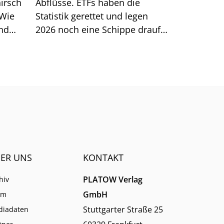
irsch
Abflüsse. ETFs haben die
 Wie
Statistik gerettet und legen
und
2026 noch eine Schippe drauf.
-
Müssen jetzt auch klassische
Aktiv-Anbieter auf ETFs setzen,
um ihr Ende abzuwenden?
ER UNS
KONTAKT
PLATOW Verlag
hiv
GmbH
am
Stuttgarter Straße 25
diadaten