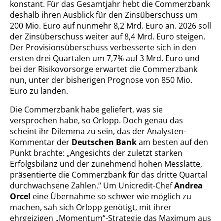
konstant. Für das Gesamtjahr hebt die Commerzbank
deshalb ihren Ausblick für den Zinsüberschuss um
200 Mio. Euro auf nunmehr 8,2 Mrd. Euro an. 2026 soll
der Zinsüberschuss weiter auf 8,4 Mrd. Euro steigen.
Der Provisionsüberschuss verbesserte sich in den
ersten drei Quartalen um 7,7% auf 3 Mrd. Euro und
bei der Risikovorsorge erwartet die Commerzbank
nun, unter der bisherigen Prognose von 850 Mio.
Euro zu landen.
Die Commerzbank habe geliefert, was sie
versprochen habe, so Orlopp. Doch genau das
scheint ihr Dilemma zu sein, das der Analysten-
Kommentar der
Deutschen Bank
am besten auf den
Punkt brachte: „Angesichts der zuletzt starken
Erfolgsbilanz und der zunehmend hohen Messlatte,
präsentierte die Commerzbank für das dritte Quartal
durchwachsene Zahlen.“ Um Unicredit-Chef
Andrea
Orcel
eine Übernahme so schwer wie möglich zu
machen, sah sich Orlopp genötigt, mit ihrer
ehrgeizigen „Momentum“-Strategie das Maximum aus