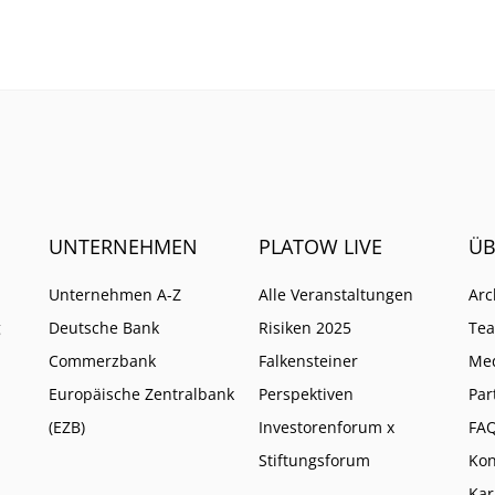
as neuem Bezahldienst
das Geschäft.
UNTERNEHMEN
PLATOW LIVE
ÜB
Unternehmen A-Z
Alle Veranstaltungen
Arc
g
Deutsche Bank
Risiken 2025
Te
Commerzbank
Falkensteiner
Me
Europäische Zentralbank
Perspektiven
Par
(EZB)
Investorenforum x
FA
Stiftungsforum
Kon
Kar