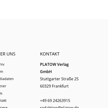
ER UNS
KONTAKT
PLATOW Verlag
hiv
GmbH
am
Stuttgarter Straße 25
diadaten
60329 Frankfurt
tner
Qs
+49 69 24263915
takt
redaktion@platow.de
riere