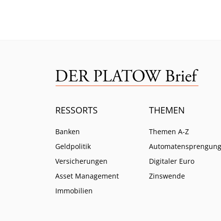
verabschiedet. Das steckt
Europ
dahinter.
Wero.
RESSORTS
THEMEN
Banken
Themen A-Z
Geldpolitik
Automatensprengun
Versicherungen
Digitaler Euro
Asset Management
Zinswende
Immobilien