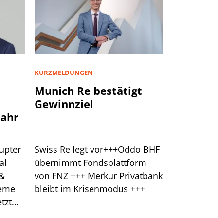
KURZMELDUNGEN
Munich Re bestätigt
Gewinnziel
jahr
upter
Swiss Re legt vor+++Oddo BHF
al
übernimmt Fondsplattform
 &
von FNZ +++ Merkur Privatbank
leme
bleibt im Krisenmodus +++
tzt
klung