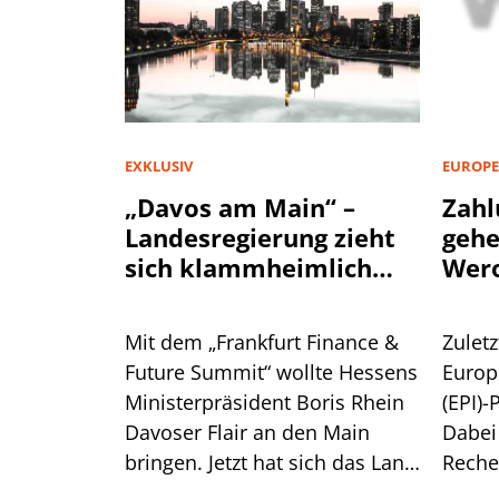
EXKLUSIV
EUROPE
„Davos am Main“ –
Zahl
Landesregierung zieht
geh
sich klammheimlich
Wer
zurück
Mit dem „Frankfurt Finance &
Zuletz
Future Summit“ wollte Hessens
Europ
Ministerpräsident Boris Rhein
(EPI)-
Davoser Flair an den Main
Dabei
bringen. Jetzt hat sich das Land
Reche
aus der Konferenz
überr