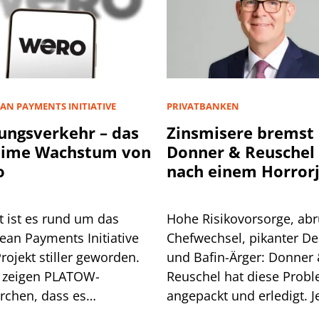
AN PAYMENTS INITIATIVE
PRIVATBANKEN
ungsverkehr – das
Zinsmisere bremst
eime Wachstum von
Donner & Reuschel
o
nach einem Horror
t ist es rund um das
Hohe Risikovorsorge, abr
ean Payments Initiative
Chefwechsel, pikanter De
Projekt stiller geworden.
und Bafin-Ärger: Donner
 zeigen PLATOW-
Reuschel hat diese Prob
rchen, dass es
angepackt und erledigt. Je
aschend gut läuft mit
erschwert die Zinsentwic