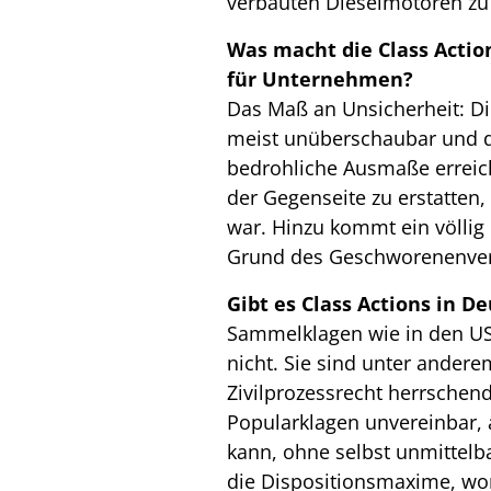
verbauten Dieselmotoren zu
Was macht die Class Actio
für Unternehmen?
Das Maß an Unsicherheit: Die
meist unüberschaubar und d
bedrohliche Ausmaße erreich
der Gegenseite zu erstatten,
war. Hinzu kommt ein völli
Grund des Geschworenenver
Gibt es Class Actions in D
Sammelklagen wie in den US
nicht. Sie sind unter ander
Zivilprozessrecht herrschend
Popularklagen unvereinbar, 
kann, ohne selbst unmittelbar
die Dispositionsmaxime, won