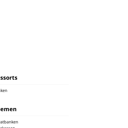
ssorts
nken
hemen
vatbanken