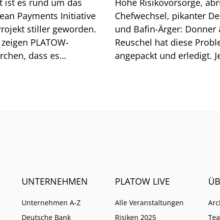
t ist es rund um das
Hohe Risikovorsorge, abr
ean Payments Initiative
Chefwechsel, pikanter De
Projekt stiller geworden.
und Bafin-Ärger: Donner
 zeigen PLATOW-
Reuschel hat diese Prob
rchen, dass es
angepackt und erledigt. Je
aschend gut läuft mit
erschwert die Zinsentwic
as neuem Bezahldienst
das Geschäft.
UNTERNEHMEN
PLATOW LIVE
ÜB
Unternehmen A-Z
Alle Veranstaltungen
Arc
g
Deutsche Bank
Risiken 2025
Te