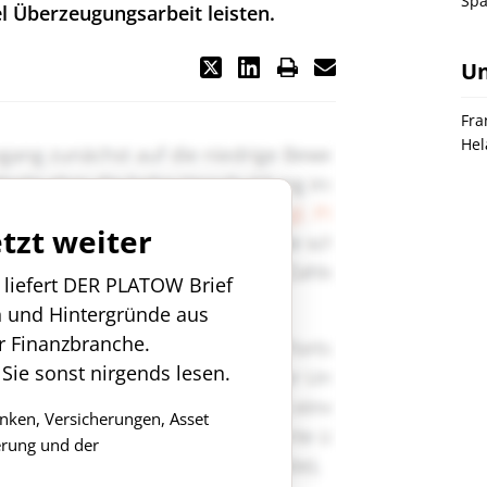
Spa
el Überzeugungsarbeit leisten.
U
Fra
Hel
etzt weiter
n liefert DER PLATOW Brief
n und Hintergründe aus
r Finanzbranche.
 Sie sonst nirgends lesen.
anken, Versicherungen, Asset
rung und der