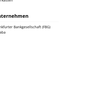
rkassen
nternehmen
nkfurter Bankgesellschaft (FBG)
aba