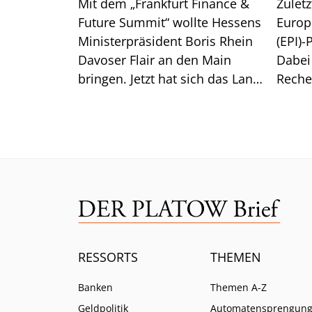
Mit dem „Frankfurt Finance &
Zuletz
Future Summit“ wollte Hessens
Europ
Ministerpräsident Boris Rhein
(EPI)-
Davoser Flair an den Main
Dabei
bringen. Jetzt hat sich das Land
Reche
aus der Konferenz
überr
verabschiedet. Das steckt
Europ
dahinter.
Wero.
RESSORTS
THEMEN
Banken
Themen A-Z
Geldpolitik
Automatensprengun