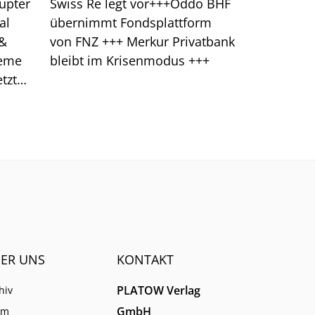
upter
Swiss Re legt vor+++Oddo BHF
al
übernimmt Fondsplattform
 &
von FNZ +++ Merkur Privatbank
leme
bleibt im Krisenmodus +++
tzt
klung
ER UNS
KONTAKT
PLATOW Verlag
hiv
GmbH
am