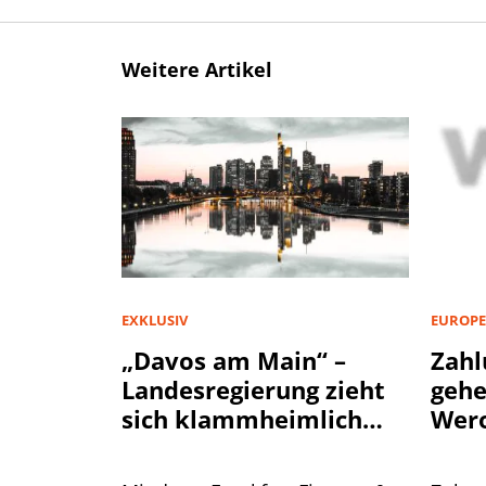
Weitere Artikel
EXKLUSIV
EUROPE
„Davos am Main“ –
Zahl
Landesregierung zieht
geh
sich klammheimlich
Wer
zurück