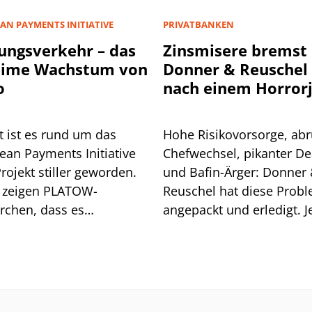
AN PAYMENTS INITIATIVE
PRIVATBANKEN
ungsverkehr – das
Zinsmisere bremst
eime Wachstum von
Donner & Reuschel
o
nach einem Horror
t ist es rund um das
Hohe Risikovorsorge, abr
ean Payments Initiative
Chefwechsel, pikanter De
Projekt stiller geworden.
und Bafin-Ärger: Donner
 zeigen PLATOW-
Reuschel hat diese Prob
rchen, dass es
angepackt und erledigt. Je
aschend gut läuft mit
erschwert die Zinsentwic
as neuem Bezahldienst
das Geschäft.