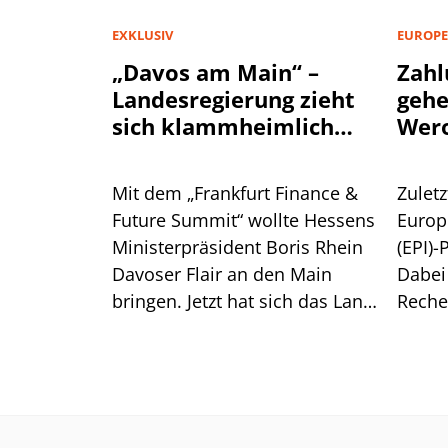
EXKLUSIV
EUROPE
„Davos am Main“ –
Zahl
Landesregierung zieht
geh
sich klammheimlich
Wer
zurück
Mit dem „Frankfurt Finance &
Zuletz
Future Summit“ wollte Hessens
Europ
Ministerpräsident Boris Rhein
(EPI)-
Davoser Flair an den Main
Dabei
bringen. Jetzt hat sich das Land
Reche
aus der Konferenz
überr
verabschiedet. Das steckt
Europ
dahinter.
Wero.