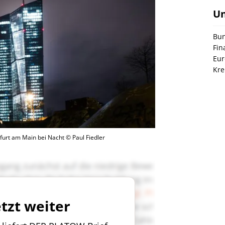
U
Bun
Fin
Eur
Kre
furt am Main bei Nacht © Paul Fiedler
etzt weiter