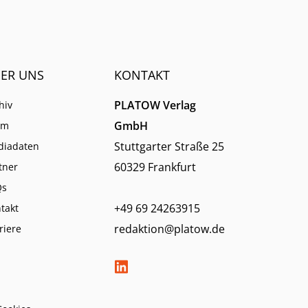
ER UNS
KONTAKT
PLATOW Verlag
hiv
GmbH
am
Stuttgarter Straße 25
diadaten
60329 Frankfurt
tner
Qs
+49 69 24263915
takt
redaktion@platow.de
riere