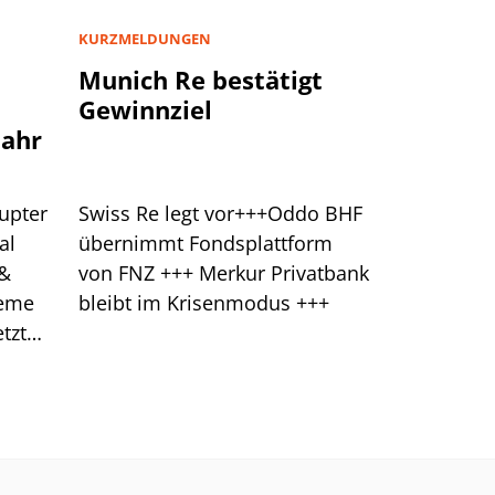
KURZMELDUNGEN
Munich Re bestätigt
Gewinnziel
jahr
upter
Swiss Re legt vor+++Oddo BHF
al
übernimmt Fondsplattform
 &
von FNZ +++ Merkur Privatbank
leme
bleibt im Krisenmodus +++
tzt
klung