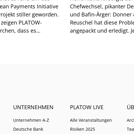
ean Payments Initiative
Chefwechsel, pikanter De
Projekt stiller geworden.
und Bafin-Ärger: Donner
 zeigen PLATOW-
Reuschel hat diese Prob
rchen, dass es
angepackt und erledigt. Je
aschend gut läuft mit
erschwert die Zinsentwic
as neuem Bezahldienst
das Geschäft.
UNTERNEHMEN
PLATOW LIVE
ÜB
Unternehmen A-Z
Alle Veranstaltungen
Arc
g
Deutsche Bank
Risiken 2025
Te