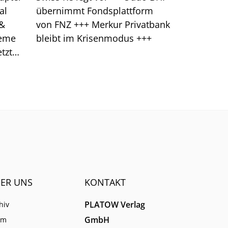
al
übernimmt Fondsplattform
 &
von FNZ +++ Merkur Privatbank
leme
bleibt im Krisenmodus +++
tzt
klung
ER UNS
KONTAKT
PLATOW Verlag
hiv
GmbH
am