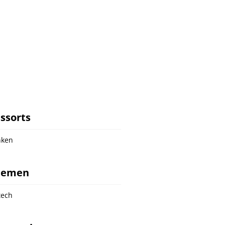
ssorts
nken
hemen
tech