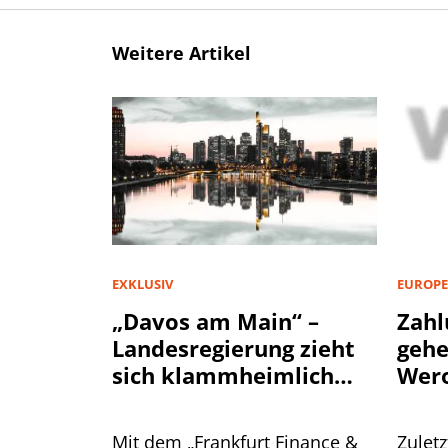
Weitere Artikel
EXKLUSIV
EUROPE
„Davos am Main“ –
Zahl
Landesregierung zieht
geh
sich klammheimlich
Wer
zurück
Mit dem „Frankfurt Finance &
Zuletz