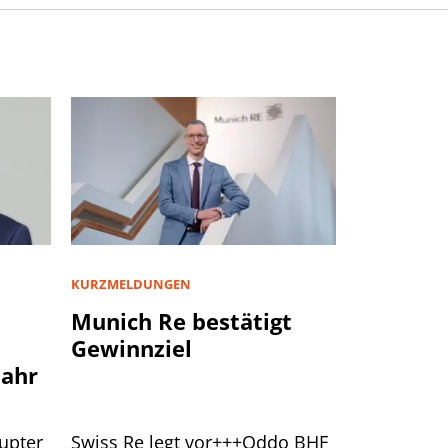
KURZMELDUNGEN
Munich Re bestätigt
Gewinnziel
jahr
upter
Swiss Re legt vor+++Oddo BHF