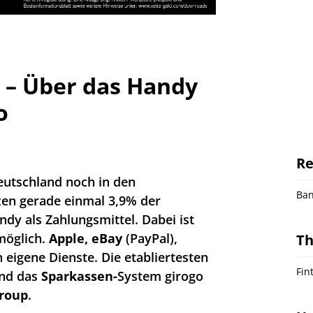
 – Über das Handy
o
Re
eutschland noch in den
Ba
zen gerade einmal 3,9% der
dy als Zahlungsmittel. Dabei ist
 möglich.
Apple, eBay
(PayPal),
T
eigene Dienste. Die etabliertesten
Fin
ind das
Sparkassen-
System girogo
roup
.