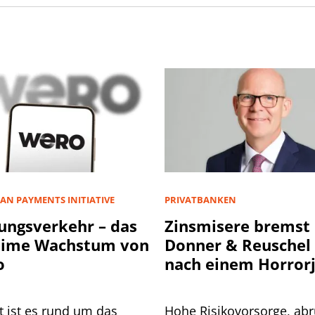
AN PAYMENTS INITIATIVE
PRIVATBANKEN
ungsverkehr – das
Zinsmisere bremst
eime Wachstum von
Donner & Reuschel
o
nach einem Horror
t ist es rund um das
Hohe Risikovorsorge, abr