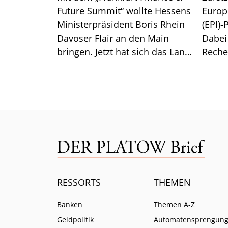
Future Summit“ wollte Hessens
Europ
Ministerpräsident Boris Rhein
(EPI)-
Davoser Flair an den Main
Dabei
bringen. Jetzt hat sich das Land
Reche
aus der Konferenz
überr
verabschiedet. Das steckt
Europ
dahinter.
Wero.
RESSORTS
THEMEN
Banken
Themen A-Z
Geldpolitik
Automatensprengun