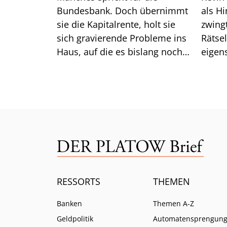
Bundesbank. Doch übernimmt
als H
sie die Kapitalrente, holt sie
zwingt er die
sich gravierende Probleme ins
Rätse
Haus, auf die es bislang noch
eigen
keine Antwort gibt.
das gu
Mittw
RESSORTS
THEMEN
Banken
Themen A-Z
Geldpolitik
Automatensprengun