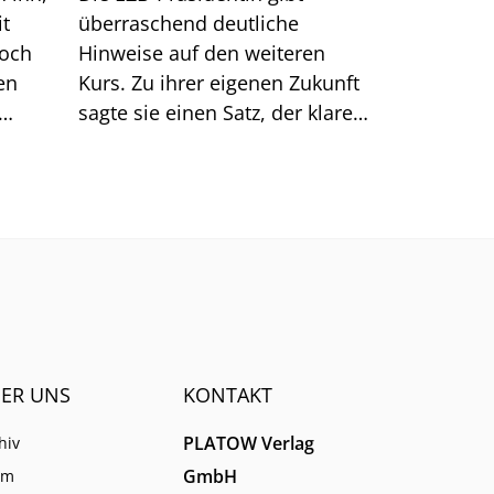
it
überraschend deutliche
doch
Hinweise auf den weiteren
en
Kurs. Zu ihrer eigenen Zukunft
sagte sie einen Satz, der klarer
Dinge
klingt, als er ist.
men.
ER UNS
KONTAKT
PLATOW Verlag
hiv
GmbH
am