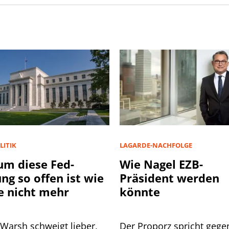
LITIK
LAGARDE-NACHFOLGE
m diese Fed-
Wie Nagel EZB-
ung so offen ist wie
Präsident werden
e nicht mehr
könnte
 Warsh schweigt lieber,
Der Proporz spricht gege