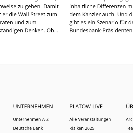
inweise zu geben. Damit
inhaltliche Differenzen m
 Wall Street zum
dem Kanzler auch. Und 
lraten und zum
gibt es ein Szenario für d
ständigen Denken. Ob
Bundesbank-Präsidenten
t geht, zeigt sich am
Joachim Nagel. Mehrere 
och.
müssten zusammenkom
UNTERNEHMEN
PLATOW LIVE
ÜB
Unternehmen A-Z
Alle Veranstaltungen
Arc
g
Deutsche Bank
Risiken 2025
Te