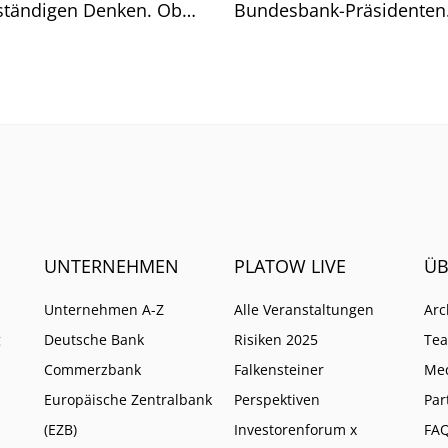
ständigen Denken. Ob
Bundesbank-Präsidenten
t geht, zeigt sich am
Joachim Nagel. Mehrere 
och.
müssten zusammenkom
UNTERNEHMEN
PLATOW LIVE
ÜB
Unternehmen A-Z
Alle Veranstaltungen
Arc
g
Deutsche Bank
Risiken 2025
Te
Commerzbank
Falkensteiner
Me
Europäische Zentralbank
Perspektiven
Par
(EZB)
Investorenforum x
FA