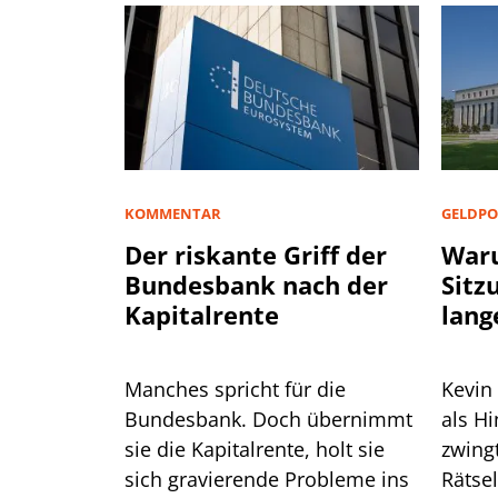
KOMMENTAR
GELDPO
Der riskante Griff der
Waru
Bundesbank nach der
Sitz
Kapitalrente
lang
Manches spricht für die
Kevin
Bundesbank. Doch übernimmt
als H
sie die Kapitalrente, holt sie
zwingt er die
sich gravierende Probleme ins
Rätse