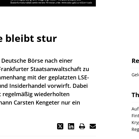
 bleibt stur
Re
e Deutsche Börse nach einer
 Frankfurter Staatsanwaltschaft zu
Gel
mmenhang mit der geplatzten LSE-
nd Insiderhandel vorwirft. Dabei
eit regelmäßig wiederholten
T
ann Carsten Kengeter nur ein
Auf
Fin
Kry
Reg