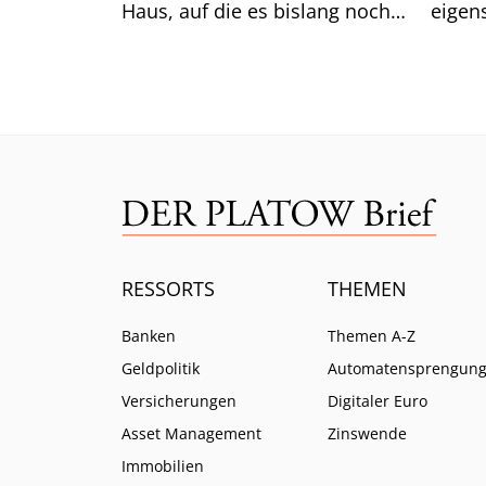
Haus, auf die es bislang noch
eigen
keine Antwort gibt.
das gu
Mittw
RESSORTS
THEMEN
Banken
Themen A-Z
Geldpolitik
Automatensprengun
Versicherungen
Digitaler Euro
Asset Management
Zinswende
Immobilien