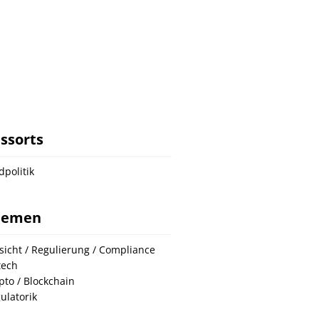
ssorts
dpolitik
hemen
sicht / Regulierung / Compliance
tech
pto / Blockchain
ulatorik