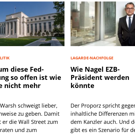
LITIK
LAGARDE-NACHFOLGE
m diese Fed-
Wie Nagel EZB-
ung so offen ist wie
Präsident werden
e nicht mehr
könnte
 Warsh schweigt lieber,
Der Proporz spricht gege
inweise zu geben. Damit
inhaltliche Differenzen m
 Wall Street zum
dem Kanzler auch. Und 
lraten und zum
gibt es ein Szenario für d