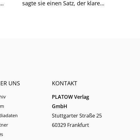
sagte sie einen Satz, der klarer
Dinge
klingt, als er ist.
men.
ER UNS
KONTAKT
PLATOW Verlag
hiv
GmbH
am
Stuttgarter Straße 25
diadaten
60329 Frankfurt
tner
Qs