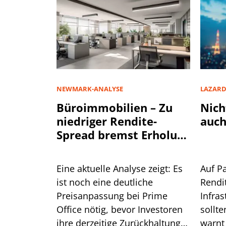
NEWMARK-ANALYSE
LAZAR
Büroimmobilien – Zu
Nich
niedriger Rendite-
auch
Spread bremst Erholung
aus
Eine aktuelle Analyse zeigt: Es
Auf P
ist noch eine deutliche
Rendi
Preisanpassung bei Prime
Infra
Office nötig, bevor Investoren
sollte
ihre derzeitige Zurückhaltung
warnt