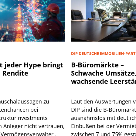
D
DIP DEUTSCHE IMMOBILIEN-PAR
t jeder Hype bringt
B-Büromärkte –
 Rendite
Schwache Umsätze
wachsende Leerstä
auschalaussagen zu
Laut den Auswertungen 
tenchancen bei
DIP sind die B-Büromärk
strukturinvestments
ausnahmslos mit deutlic
n Anleger nicht vertrauen,
Einbußen bei der Vermie
 Vermögensverwalter
zwischen 7 und 75% gesta