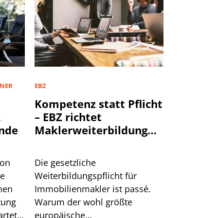
TNER
EBZ
Kompetenz statt Pflicht
,
– EBZ richtet
nde
Maklerweiterbildung
neu aus
von
Die gesetzliche
te
Weiterbildungspflicht für
hen
Immobilienmakler ist passé.
tung
Warum der wohl größte
rtet.
europäische