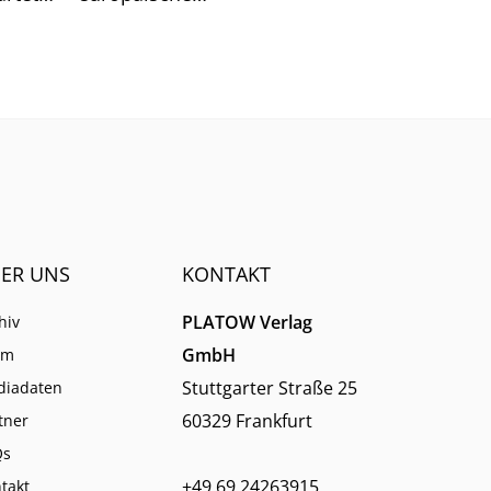
n hat.
Schulungsanbieter EBZ darin
dennoch gute Chancen für die
Branche sieht.
ER UNS
KONTAKT
PLATOW Verlag
hiv
GmbH
am
Stuttgarter Straße 25
diadaten
60329 Frankfurt
tner
Qs
+49 69 24263915
takt