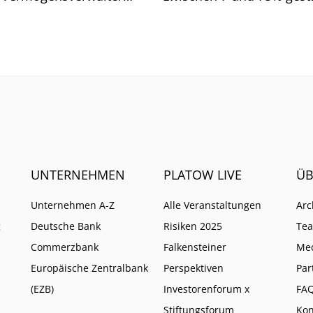
d. Wo Vorsicht geboten
Wen es vor allem getroffe
UNTERNEHMEN
PLATOW LIVE
ÜB
Unternehmen A-Z
Alle Veranstaltungen
Arc
g
Deutsche Bank
Risiken 2025
Te
Commerzbank
Falkensteiner
Me
Europäische Zentralbank
Perspektiven
Par
(EZB)
Investorenforum x
FA
Stiftungsforum
Kon