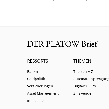
aufgeben. Was das für die
Lazar
Renditen bedeutet.
ist.
RESSORTS
THEMEN
Banken
Themen A-Z
Geldpolitik
Automatensprengun
Versicherungen
Digitaler Euro
Asset Management
Zinswende
Immobilien