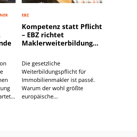
TNER
EBZ
Kompetenz statt Pflicht
,
– EBZ richtet
nde
Maklerweiterbildung
neu aus
von
Die gesetzliche
te
Weiterbildungspflicht für
hen
Immobilienmakler ist passé.
tung
Warum der wohl größte
rtet.
europäische
n hat.
Schulungsanbieter EBZ darin
dennoch gute Chancen für die
Branche sieht.