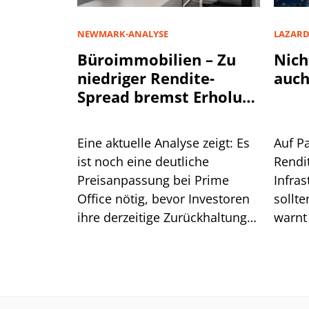
NEWMARK-ANALYSE
LAZAR
Büroimmobilien – Zu
Nich
niedriger Rendite-
auch
Spread bremst Erholung
aus
Eine aktuelle Analyse zeigt: Es
Auf P
ist noch eine deutliche
Rendi
Preisanpassung bei Prime
Infra
Office nötig, bevor Investoren
sollte
ihre derzeitige Zurückhaltung
warnt
aufgeben. Was das für die
Lazar
Renditen bedeutet.
ist.