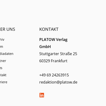
ER UNS
KONTAKT
PLATOW Verlag
hiv
GmbH
am
Stuttgarter Straße 25
diadaten
60329 Frankfurt
tner
Qs
+49 69 24263915
takt
redaktion@platow.de
riere