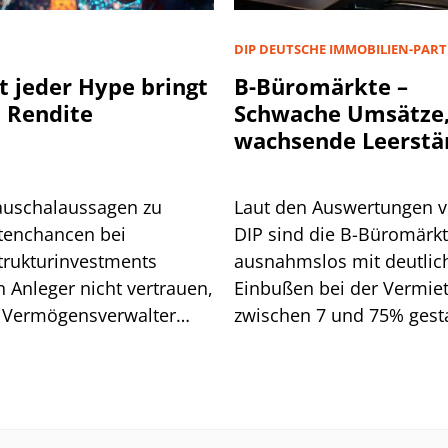
D
DIP DEUTSCHE IMMOBILIEN-PAR
t jeder Hype bringt
B-Büromärkte –
 Rendite
Schwache Umsätze
wachsende Leerstä
auschalaussagen zu
Laut den Auswertungen 
tenchancen bei
DIP sind die B-Büromärk
strukturinvestments
ausnahmslos mit deutlic
n Anleger nicht vertrauen,
Einbußen bei der Vermie
 Vermögensverwalter
zwischen 7 und 75% gesta
d. Wo Vorsicht geboten
Wen es vor allem getroffe