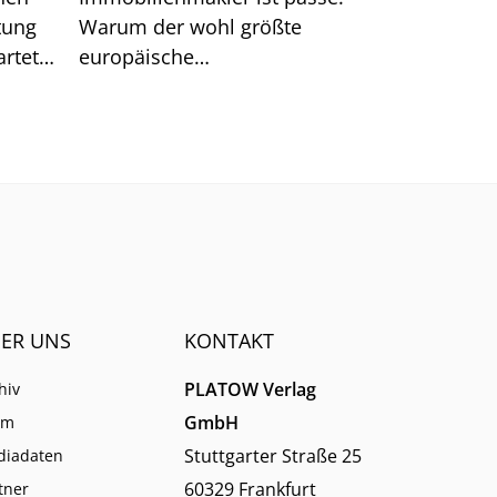
tung
Warum der wohl größte
rtet.
europäische
n hat.
Schulungsanbieter EBZ darin
dennoch gute Chancen für die
Branche sieht.
ER UNS
KONTAKT
PLATOW Verlag
hiv
GmbH
am
Stuttgarter Straße 25
diadaten
60329 Frankfurt
tner