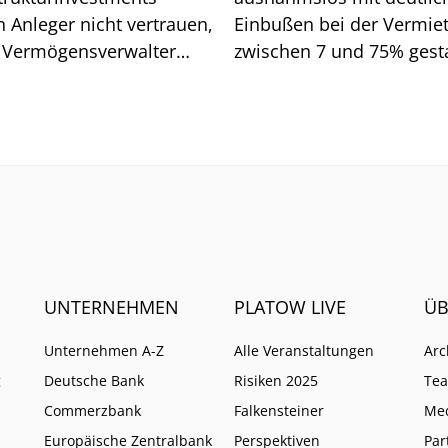
n Anleger nicht vertrauen,
Einbußen bei der Vermie
 Vermögensverwalter
zwischen 7 und 75% gesta
d. Wo Vorsicht geboten
Wen es vor allem getroffe
UNTERNEHMEN
PLATOW LIVE
ÜB
Unternehmen A-Z
Alle Veranstaltungen
Arc
g
Deutsche Bank
Risiken 2025
Te
Commerzbank
Falkensteiner
Me
Europäische Zentralbank
Perspektiven
Par