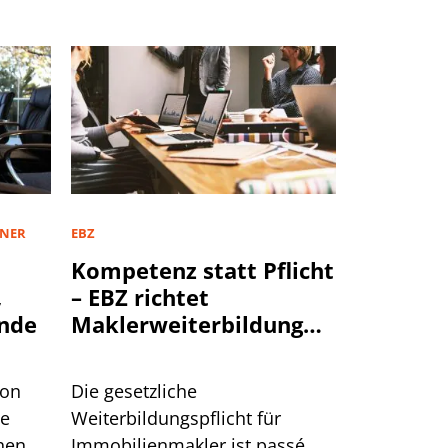
TNER
EBZ
Kompetenz statt Pflicht
,
– EBZ richtet
nde
Maklerweiterbildung
neu aus
von
Die gesetzliche
te
Weiterbildungspflicht für
hen
Immobilienmakler ist passé.