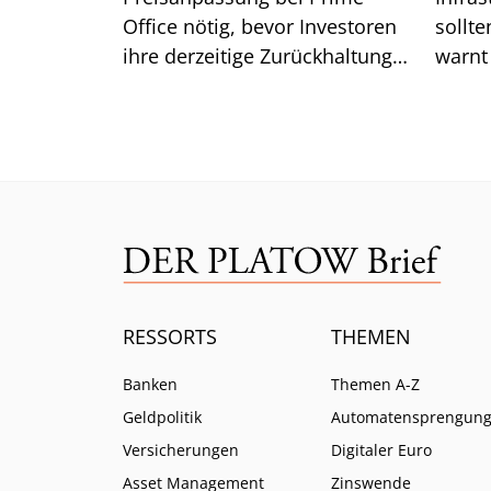
Office nötig, bevor Investoren
sollte
ihre derzeitige Zurückhaltung
warnt
aufgeben. Was das für die
Lazar
Renditen bedeutet.
ist.
RESSORTS
THEMEN
Banken
Themen A-Z
Geldpolitik
Automatensprengun
Versicherungen
Digitaler Euro
Asset Management
Zinswende