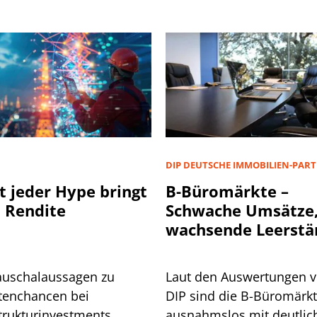
D
DIP DEUTSCHE IMMOBILIEN-PAR
t jeder Hype bringt
B-Büromärkte –
 Rendite
Schwache Umsätze
wachsende Leerstä
auschalaussagen zu
Laut den Auswertungen 
tenchancen bei
DIP sind die B-Büromärk
strukturinvestments
ausnahmslos mit deutlic