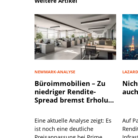
Weitere Artikel
NEWMARK-ANALYSE
LAZAR
Büroimmobilien – Zu
Nich
niedriger Rendite-
auch
Spread bremst Erholung
aus
Eine aktuelle Analyse zeigt: Es
Auf P
ist noch eine deutliche
Rendi
Preisanpassung bei Prime
Infra