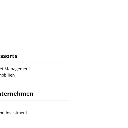
ssorts
set Management
obilien
nternehmen
on Investment