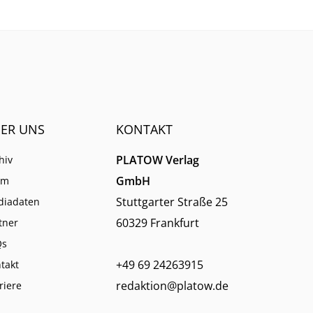
Branche sieht.
ER UNS
KONTAKT
PLATOW Verlag
hiv
GmbH
am
Stuttgarter Straße 25
diadaten
60329 Frankfurt
tner
Qs
+49 69 24263915
takt
redaktion@platow.de
riere