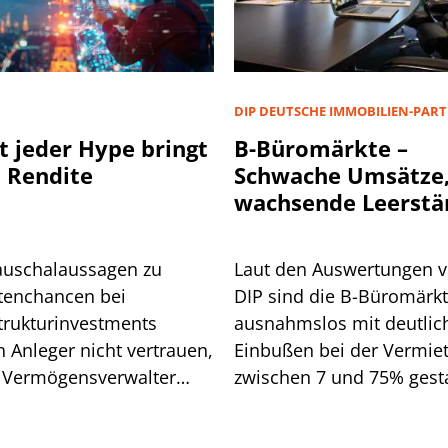
D
DIP DEUTSCHE IMMOBILIEN-PAR
t jeder Hype bringt
B-Büromärkte –
 Rendite
Schwache Umsätze
wachsende Leerstä
auschalaussagen zu
Laut den Auswertungen 
tenchancen bei
DIP sind die B-Büromärk
strukturinvestments
ausnahmslos mit deutlic
n Anleger nicht vertrauen,
Einbußen bei der Vermie
 Vermögensverwalter
zwischen 7 und 75% gesta
d. Wo Vorsicht geboten
Wen es vor allem getroffe