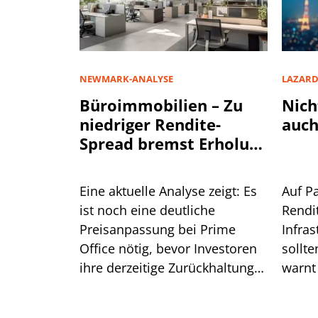
NEWMARK-ANALYSE
LAZAR
Büroimmobilien – Zu
Nich
niedriger Rendite-
auch
Spread bremst Erholung
aus
Eine aktuelle Analyse zeigt: Es
Auf P
ist noch eine deutliche
Rendi
Preisanpassung bei Prime
Infra
Office nötig, bevor Investoren
sollte
ihre derzeitige Zurückhaltung
warnt
aufgeben. Was das für die
Lazar
Renditen bedeutet.
ist.