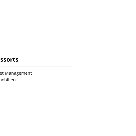
ssorts
set Management
obilien