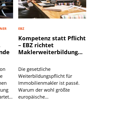
TNER
EBZ
Kompetenz statt Pflicht
,
– EBZ richtet
nde
Maklerweiterbildung
neu aus
von
Die gesetzliche
te
Weiterbildungspflicht für
hen
Immobilienmakler ist passé.
tung
Warum der wohl größte
rtet.
europäische
n hat.
Schulungsanbieter EBZ darin
dennoch gute Chancen für die