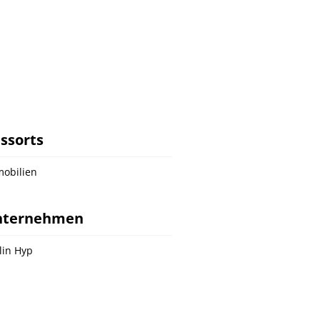
ssorts
obilien
nternehmen
lin Hyp