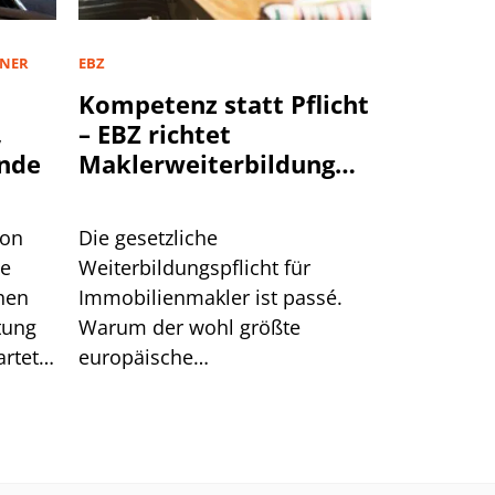
TNER
EBZ
Kompetenz statt Pflicht
,
– EBZ richtet
nde
Maklerweiterbildung
neu aus
von
Die gesetzliche
te
Weiterbildungspflicht für
hen
Immobilienmakler ist passé.
tung
Warum der wohl größte
rtet.
europäische
n hat.
Schulungsanbieter EBZ darin
dennoch gute Chancen für die
Branche sieht.