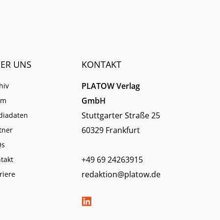
ER UNS
KONTAKT
PLATOW Verlag
hiv
GmbH
am
Stuttgarter Straße 25
diadaten
60329 Frankfurt
tner
Qs
+49 69 24263915
takt
redaktion@platow.de
riere