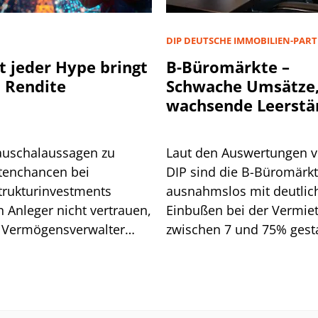
D
DIP DEUTSCHE IMMOBILIEN-PAR
t jeder Hype bringt
B-Büromärkte –
 Rendite
Schwache Umsätze
wachsende Leerstä
auschalaussagen zu
Laut den Auswertungen 
tenchancen bei
DIP sind die B-Büromärk
strukturinvestments
ausnahmslos mit deutlic
n Anleger nicht vertrauen,
Einbußen bei der Vermie
 Vermögensverwalter
zwischen 7 und 75% gesta
d. Wo Vorsicht geboten
Wen es vor allem getroffe