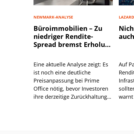
NEWMARK-ANALYSE
LAZAR
Büroimmobilien – Zu
Nich
niedriger Rendite-
auch
Spread bremst Erholung
aus
Eine aktuelle Analyse zeigt: Es
Auf P
ist noch eine deutliche
Rendi
Preisanpassung bei Prime
Infra
Office nötig, bevor Investoren
sollte
ihre derzeitige Zurückhaltung
warnt
aufgeben. Was das für die
Lazar
Renditen bedeutet.
ist.