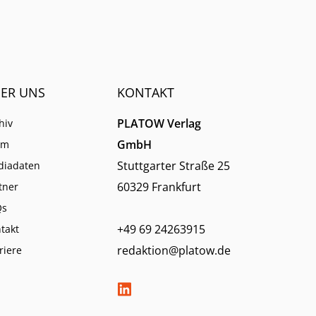
ER UNS
KONTAKT
PLATOW Verlag
hiv
GmbH
am
Stuttgarter Straße 25
diadaten
60329 Frankfurt
tner
Qs
+49 69 24263915
takt
redaktion@platow.de
riere