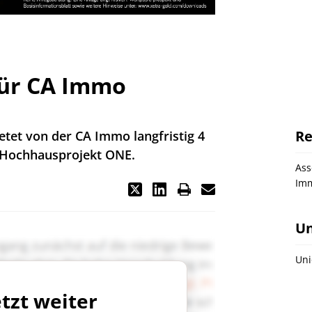
für CA Immo
Re
etet von der CA Immo langfristig 4
-Hochhausprojekt ONE.
As
Imm
U
Uni
etzt weiter