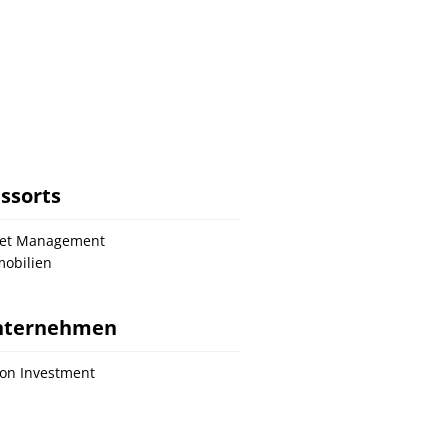
ssorts
set Management
obilien
nternehmen
on Investment