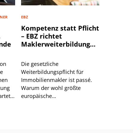
TNER
EBZ
Kompetenz statt Pflicht
,
– EBZ richtet
nde
Maklerweiterbildung
neu aus
von
Die gesetzliche
te
Weiterbildungspflicht für
hen
Immobilienmakler ist passé.
tung
Warum der wohl größte
rtet.
europäische
n hat.
Schulungsanbieter EBZ darin
dennoch gute Chancen für die
Branche sieht.