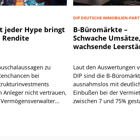
D
DIP DEUTSCHE IMMOBILIEN-PAR
t jeder Hype bringt
B-Büromärkte –
 Rendite
Schwache Umsätze
wachsende Leerstä
auschalaussagen zu
Laut den Auswertungen 
tenchancen bei
DIP sind die B-Büromärk
strukturinvestments
ausnahmslos mit deutlic
n Anleger nicht vertrauen,
Einbußen bei der Vermie
 Vermögensverwalter
zwischen 7 und 75% gesta
d. Wo Vorsicht geboten
Wen es vor allem getroffe