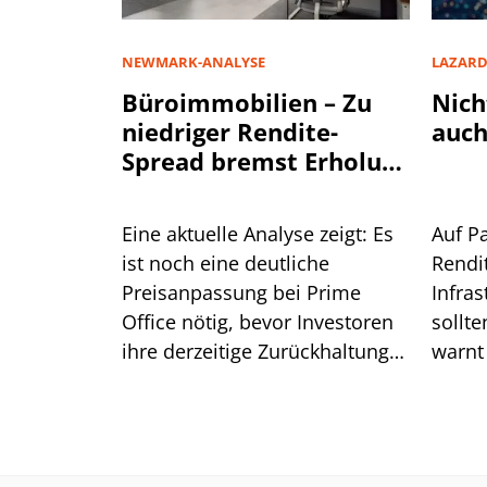
NEWMARK-ANALYSE
LAZAR
Büroimmobilien – Zu
Nich
niedriger Rendite-
auch
Spread bremst Erholung
aus
Eine aktuelle Analyse zeigt: Es
Auf P
ist noch eine deutliche
Rendi
Preisanpassung bei Prime
Infra
Office nötig, bevor Investoren
sollte
ihre derzeitige Zurückhaltung
warnt
aufgeben. Was das für die
Lazar
Renditen bedeutet.
ist.