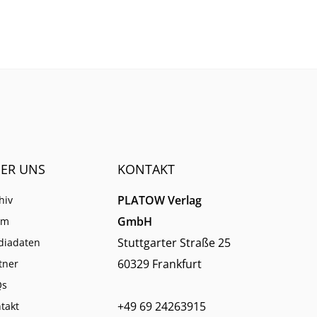
n hat.
Schulungsanbieter EBZ darin
dennoch gute Chancen für die
Branche sieht.
ER UNS
KONTAKT
PLATOW Verlag
hiv
GmbH
am
Stuttgarter Straße 25
diadaten
60329 Frankfurt
tner
Qs
+49 69 24263915
takt