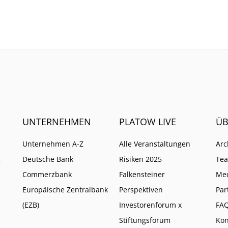
d. Wo Vorsicht geboten
Wen es vor allem getroffe
UNTERNEHMEN
PLATOW LIVE
ÜB
Unternehmen A-Z
Alle Veranstaltungen
Arc
g
Deutsche Bank
Risiken 2025
Te
Commerzbank
Falkensteiner
Me
Europäische Zentralbank
Perspektiven
Par
(EZB)
Investorenforum x
FA
Stiftungsforum
Kon