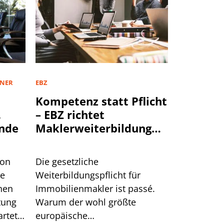
TNER
EBZ
Kompetenz statt Pflicht
,
– EBZ richtet
nde
Maklerweiterbildung
neu aus
von
Die gesetzliche
te
Weiterbildungspflicht für
hen
Immobilienmakler ist passé.
tung
Warum der wohl größte
rtet.
europäische