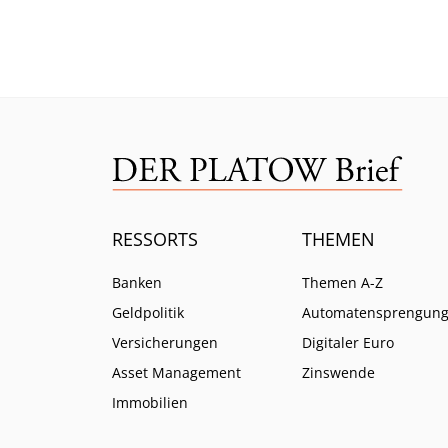
aufgeben. Was das für die
Lazar
Renditen bedeutet.
ist.
RESSORTS
THEMEN
Banken
Themen A-Z
Geldpolitik
Automatensprengun
Versicherungen
Digitaler Euro
Asset Management
Zinswende
Immobilien