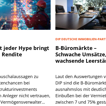
D
DIP DEUTSCHE IMMOBILIEN-PAR
t jeder Hype bringt
B-Büromärkte –
 Rendite
Schwache Umsätze
wachsende Leerstä
auschalaussagen zu
Laut den Auswertungen 
tenchancen bei
DIP sind die B-Büromärk
strukturinvestments
ausnahmslos mit deutlic
n Anleger nicht vertrauen,
Einbußen bei der Vermie
 Vermögensverwalter
zwischen 7 und 75% gesta