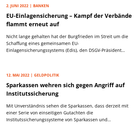
2. JUNI 2022
BANKEN
EU-Einlagensicherung – Kampf der Verbände
flammt erneut auf
Nicht lange gehalten hat der Burgfrieden im Streit um die
Schaffung eines gemeinsamen EU-
Einlagensicherungssystems (Edis), den DSGV-Präsident
Helmut Schleweis und Bankenpräsident Christian Sewing
(Deutsche Bank) im vergangenen Herbst schlossen. Dass der
fast schon epische Konflikt zwischen dem Bankenverband
12. MAI 2022
GELDPOLITIK
und den beiden Verbünden der Sparkassen und
Sparkassen wehren sich gegen Angriff auf
Genossenschaftsbanken um die Einlagensicherung
ausgerechnet jetzt wieder hochkocht, ist kein Zufall.
Institutssicherung
Mit Unverständnis sehen die Sparkassen, dass derzeit mit
einer Serie von einseitigen Gutachten die
Institutssicherungssysteme von Sparkassen und
Genossenschaftsbanken „geschwächt oder gänzlich infrage
gestellt“ werden sollen, wettert DSGV-Präsident Helmut