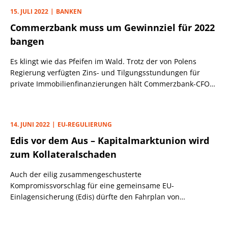
Thomas Groß nichts geändert.
15. JULI 2022
BANKEN
Commerzbank muss um Gewinnziel für 2022
bangen
Es klingt wie das Pfeifen im Wald. Trotz der von Polens
Regierung verfügten Zins- und Tilgungsstundungen für
private Immobilienfinanzierungen hält Commerzbank-CFO
Bettina Orlopp weiterhin tapfer an der Gewinnprognose von
mehr als 1 Mrd. Euro für das lf. Jahr fest.
14. JUNI 2022
EU-REGULIERUNG
Edis vor dem Aus – Kapitalmarktunion wird
zum Kollateralschaden
Auch der eilig zusammengeschusterte
Kompromissvorschlag für eine gemeinsame EU-
Einlagensicherung (Edis) dürfte den Fahrplan von
Eurogruppen-Chef Paschal Donohoe zur Vollendung der
Banken- und Kapitalmarktunion nicht mehr retten.