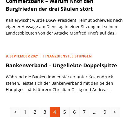
Commerzbank – Warum Knof den
Sparkassenverbands Bayern ein Umdenken stattgefunden.
Burgfrieden der drei Säulen stört
Kalt erwischt wurde DSGV-Präsident Helmut Schleweis nach
eigener Aussage am Dienstag in einer Sitzung mit seinen
Landesobleuten von der Attacke Manfred Knofs auf das
Drei-Säulen-System der Kreditwirtschaft.
9. SEPTEMBER 2021
FINANZDIENSTLEISTUNGEN
Bankenverband – Ungeliebte Doppelspitze
Während die Banken immer stärker unter Kostendruck
stehen, leistet sich der Bankenverband mit den beiden
Hauptgeschäftsführern Christian Ossig und Andreas
Krautscheid eine teure Doppelspitze. Das sorgt bei den
Mitgliedsinstituten zunehmend für Verdruss, zumal der
Einfluss des Lobbyverbands auf Politik und Regulierer in
<
1
2
3
4
5
6
7
…
9
>
den vergangenen Jahren eher abgenommen hat.