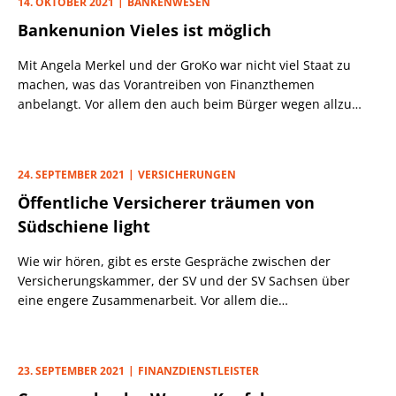
14. OKTOBER 2021
BANKENWESEN
vorgestellt.
Bankenunion Vieles ist möglich
Mit Angela Merkel und der GroKo war nicht viel Staat zu
machen, was das Vorantreiben von Finanzthemen
anbelangt. Vor allem den auch beim Bürger wegen allzu
großer finanzieller Eskapaden lange Zeit unbeliebten
privaten Banken gelang es trotz größter Anstrengungen
nicht, zu Merkel einen kurzen Draht aufzubauen.
24. SEPTEMBER 2021
VERSICHERUNGEN
Öffentliche Versicherer träumen von
Südschiene light
Wie wir hören, gibt es erste Gespräche zwischen der
Versicherungskammer, der SV und der SV Sachsen über
eine engere Zusammenarbeit. Vor allem die
Versicherungskammer als größter öffentlicher Versicherer
mit über 9 Mrd. Euro Beitragseinnahmen soll sich dabei
offen zeigen auch für eine weitergehende Konsolidierung.
23. SEPTEMBER 2021
FINANZDIENSTLEISTER
Hier hat nach dem Wechsel an der Spitze des