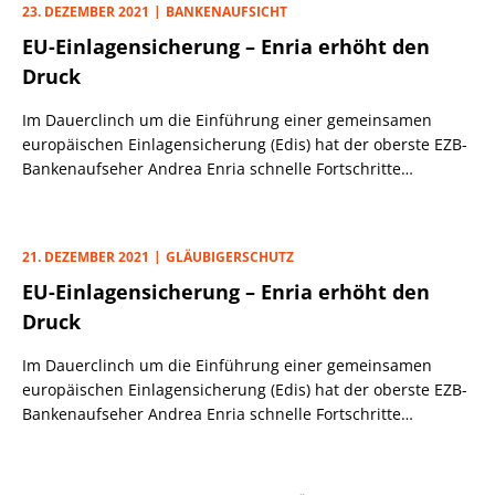
23. DEZEMBER 2021
BANKENAUFSICHT
der seit Anfang Juli auch ehrenamtlicher Bankenpräsident
EU-Einlagensicherung – Enria erhöht den
ist.
Druck
Im Dauerclinch um die Einführung einer gemeinsamen
europäischen Einlagensicherung (Edis) hat der oberste EZB-
Bankenaufseher Andrea Enria schnelle Fortschritte
angemahnt. Selbst im optimistischsten Fall, dass im
kommenden Jahr eine Einigung erzielt werde, würde die
Umsetzung eines europäischen Sicherungssystems noch
21. DEZEMBER 2021
GLÄUBIGERSCHUTZ
mindestens drei bis fünf Jahre dauern. Das sei viel zu lange,
EU-Einlagensicherung – Enria erhöht den
drängt der Italiener. Die Politik unterschätze die positiven
Auswirkungen eines stärker integrierten Bankensektors,
Druck
glaubt Enria.
Im Dauerclinch um die Einführung einer gemeinsamen
europäischen Einlagensicherung (Edis) hat der oberste EZB-
Bankenaufseher Andrea Enria schnelle Fortschritte
angemahnt. Selbst im optimistischsten Fall, dass im
kommenden Jahr eine Einigung erzielt werde, würde die
Umsetzung eines europäischen Sicherungssystems noch