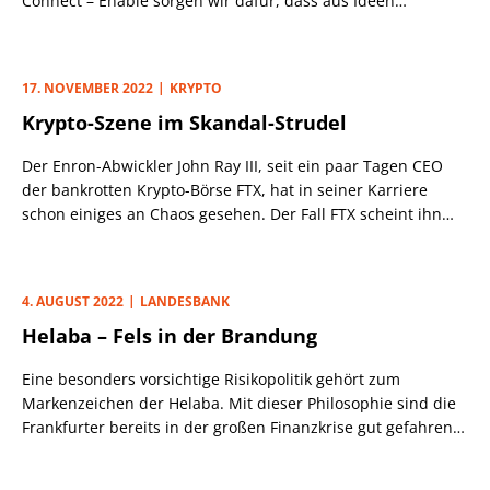
Connect – Enable sorgen wir dafür, dass aus Ideen
innovative Lösungen entwickelt werden“, begrüßt die Bank
potenzielle Kunden, die von den Cum-Ex-Verwicklungen des
kleinen Mainzer Hauses noch nichts gehört haben.
17. NOVEMBER 2022
KRYPTO
Nachdem 2009 Investoren aus den USA das ehemalige
Krypto-Szene im Skandal-Strudel
Bankhaus Oswald Kruber übernommen hatten, mischte das
umgetaufte Institut bei einigen besonders innovativen
Der Enron-Abwickler John Ray III, seit ein paar Tagen CEO
Lösungen mit Dividendensteuerbezug mit. Das hatte böse
der bankrotten Krypto-Börse FTX, hat in seiner Karriere
Folgen.
schon einiges an Chaos gesehen. Der Fall FTX scheint ihn
dennoch schockiert zu haben. Noch nie, erklärte Ray der US-
Presse, habe er solch komplettes Versagen interner
Kontrollen gesehen. Zudem seien keinerlei
4. AUGUST 2022
LANDESBANK
vertrauenswürdige Finanzdaten vorhanden. Ob die FTX-
Helaba – Fels in der Brandung
Pleite noch weitere Unternehmen mit sich reißt, war bei
Redaktionsschluss unklar; um den Krypto-Verleiher BlockFi
Eine besonders vorsichtige Risikopolitik gehört zum
gibt es bereits Pleite-Gerüchte, die Plattform Genesis
Markenzeichen der Helaba. Mit dieser Philosophie sind die
stoppte Auszahlungen und Neukredite.
Frankfurter bereits in der großen Finanzkrise gut gefahren,
die so manche andere Landesbank in schwere Existenznöte
gebracht hatte. Daran hat sich auch unter Vorstandschef