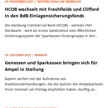
25. NOVEMBER 2021
WEITERE DEALS IM ÜBERBLICK
mindestens drei bis fünf Jahre dauern. Das sei viel zu lange,
HCOB wechselt mit Freshfields und Clifford
drängt der Italiener. Die Politik unterschätze die positiven
Auswirkungen eines stärker integrierten Bankensektors,
in den BdB-Einlagensicherungsfonds
glaubt Enria.
Die Hamburg Commercial Bank (HCOB) – vormals HSH
Nordbank – wird als erstes Geldinstitut vom öffentlichen
Sicherungssystem der Sparkassen-Finanzgruppe in den
privaten Einlagensicherungsfonds des Bundesverbands
deutscher Banken (BdB) übergehen. Begleitet wurde dieser
Schritt von den Kanzleien Freshfields Bruckhaus Deringer
15. OKTOBER 2021
BANKEN
und Clifford Chance.
Genossen und Sparkassen bringen sich für
Ampel in Stellung
Bayern verliert mit der Aufnahme von
Koalitionsverhandlungen, die die Spitzen der Ampelparteien
ihren Gremien am Freitag empfohlen haben, künftig an
Einfluss in Berlin. Bayerns Volksbanken und Sparkassen
indes wollen vernehmbar bleiben und haben gut getimt am
Freitag ihre Wünsche an die künftigen Koalitionäre