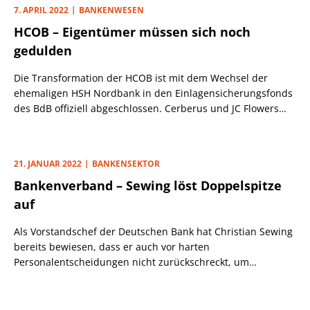
Schleweis.
7. APRIL 2022
BANKENWESEN
HCOB – Eigentümer müssen sich noch
gedulden
Die Transformation der HCOB ist mit dem Wechsel der
ehemaligen HSH Nordbank in den Einlagensicherungsfonds
des BdB offiziell abgeschlossen. Cerberus und JC Flowers
haben ihre Beteiligung denn auch schon ins Schaufenster
gestellt und Morgan Stanley mit der Käufersuche beauftragt
(s. PLATOW v. 7.3.).
21. JANUAR 2022
BANKENSEKTOR
Bankenverband – Sewing löst Doppelspitze
auf
Als Vorstandschef der Deutschen Bank hat Christian Sewing
bereits bewiesen, dass er auch vor harten
Personalentscheidungen nicht zurückschreckt, um
effizientere Strukturen zu schaffen. Der vom BdB verkündete
Abschied von Co-Hauptgeschäftsführer Andreas
Krautscheid trägt denn auch klar die Handschrift Sewings,