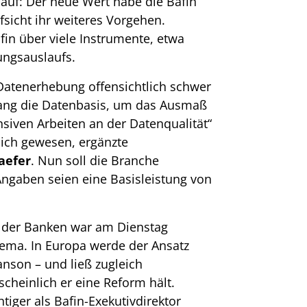
 auf: Der neue Wert habe die Bafin
fsicht ihr weiteres Vorgehen.
fin über viele Instrumente, etwa
ungsauslaufs.
 Datenerhebung offensichtlich schwer
elang die Datenbasis, um das Ausmaß
nsiven Arbeiten an der Datenqualität“
lich gewesen, ergänzte
aefer
. Nun soll die Branche
Angaben seien eine Basisleistung von
g der Banken war am Dienstag
ema. In Europa werde der Ansatz
ranson – und ließ zugleich
cheinlich er eine Reform hält.
tiger als Bafin-Exekutivdirektor