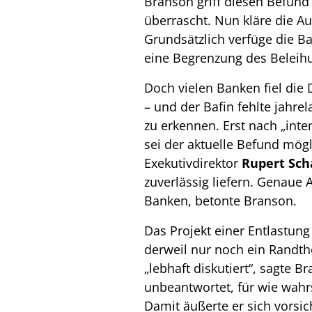
Branson griff diesen Befund
überrascht. Nun kläre die Au
Grundsätzlich verfüge die Ba
eine Begrenzung des Beleih
Doch vielen Banken fiel die
– und der Bafin fehlte jahr
zu erkennen. Erst nach „inte
sei der aktuelle Befund mög
Exekutivdirektor
Rupert Sch
zuverlässig liefern. Genaue 
Banken, betonte Branson.
Das Projekt einer Entlastun
derweil nur noch ein Randth
„lebhaft diskutiert“, sagte B
unbeantwortet, für wie wahrs
Damit äußerte er sich vorsich