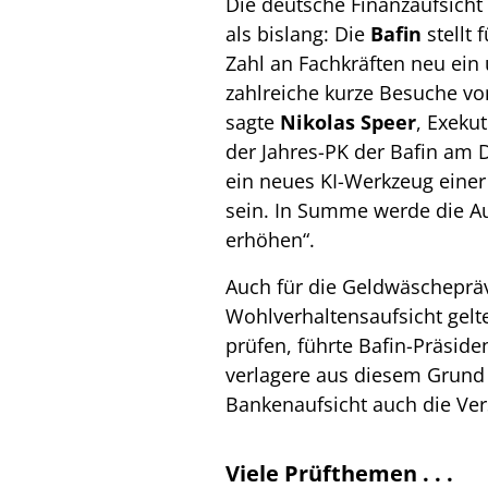
Die deutsche Finanzaufsicht 
als bislang: Die
Bafin
stellt 
Zahl an Fachkräften neu ein u
zahlreiche kurze Besuche v
sagte
Nikolas Speer
,
Exekut
der Jahres-PK der Bafin am D
ein neues KI-Werkzeug einer
sein. In Summe werde die Au
erhöhen“.
Auch für die Geldwäschepräv
Wohlverhaltensaufsicht gelte
prüfen, führte Bafin-Präside
verlagere aus diesem Grund
Bankenaufsicht auch die Ver
Viele Prüfthemen . . .