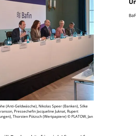
U
BaF
olphe (Anti-Geldwäsche), Nikolas Speer (Banken), Silke
anson, Pressechefin Jacqueline Juknat, Rupert
erungen), Thorsten Pötzsch (Wertpapiere) © PLATOW, Jan