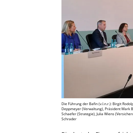
Die Führung der Bafin (v.l.n.r.): Birgit Rod
Deppmeyer (Verwaltung), Präsident Mark Br
Schaefer (Strategie), Julia Wiens (Versich
Schrader