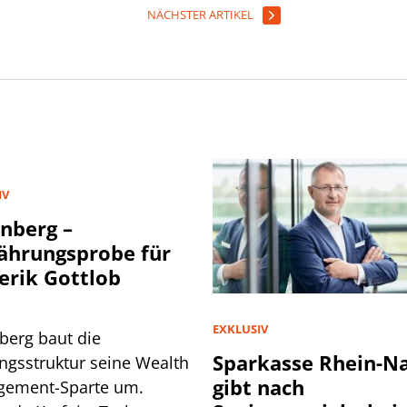
NÄCHSTER ARTIKEL
IV
nberg –
hrungsprobe für
erik Gottlob
EXKLUSIV
berg baut die
Sparkasse Rhein-N
ngsstruktur seine Wealth
gibt nach
ement-Sparte um.