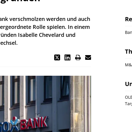
Re
obank verschmolzen werden und auch
ergeordnete Rolle spielen. In einem
Ba
ünden Isabelle Chevelard und
echsel.
T
M&
U
OL
Tar