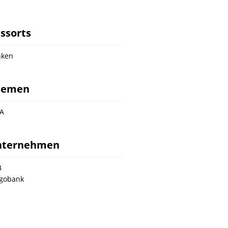
ssorts
nken
hemen
A
nternehmen
B
gobank