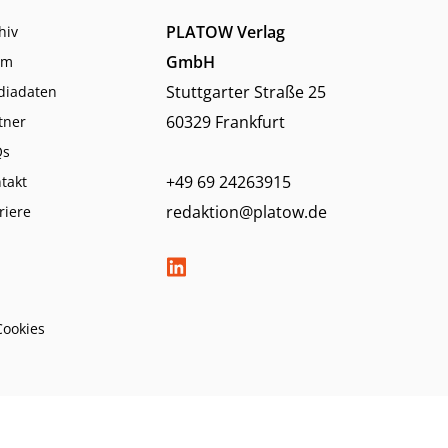
PLATOW Verlag
hiv
GmbH
am
Stuttgarter Straße 25
diadaten
60329 Frankfurt
tner
Qs
+49 69 24263915
takt
redaktion@platow.de
riere
Cookies