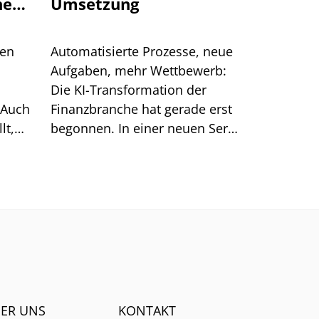
ne
Umsetzung
ten
Automatisierte Prozesse, neue
Aufgaben, mehr Wettbewerb:
Die KI-Transformation der
 Auch
Finanzbranche hat gerade erst
lt,
begonnen. In einer neuen Serie
htig.
beleuchtet PLATOW, wo
Banken beim Einsatz von KI
stehen.
ER UNS
KONTAKT