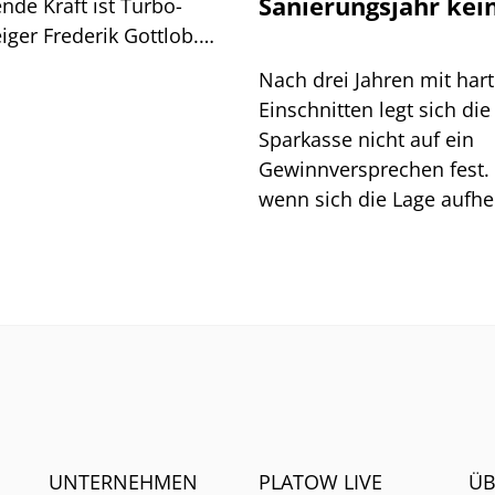
Sanierungsjahr kei
nde Kraft ist Turbo-
Entwarnung
iger Frederik Gottlob.
ind die Hintergründe.
Nach drei Jahren mit har
Einschnitten legt sich die
Sparkasse nicht auf ein
Gewinnversprechen fest.
wenn sich die Lage aufhel
bleibt der Vorstand vorsic
UNTERNEHMEN
PLATOW LIVE
ÜB