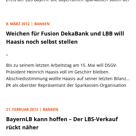
BayernLB ihre Bausparkasse abkaufen und damit nach dem
Willen der EU-Kommission einen weiteren Beitrag zur
Rettung der Landesbank leisten.
8. MÄRZ 2012
BANKEN
Weichen für Fusion DekaBank und LBB will
Haasis noch selbst stellen
„
Bis zu seinem letzten Arbeitstag am 15. Mai will DSGV-
Präsident Heinrich Haasis voll im Geschirr bleiben.
Abschiedsstimmung wollte Haasis auf seiner letzten Bilanz-
PK als oberster Repräsentant der Sparkassen-Organisation
„
denn auch gar nicht erst aufkommen lassen. Denn auf seine
letzten Amtswochen hat der DSGV-Chef noch einiges vor.
21. FEBRUAR 2012
BANKEN
BayernLB kann hoffen – Der LBS-Verkauf
rückt näher