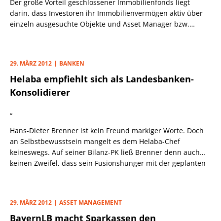
Der große Vorteil geschlossener Immobilienfonds liegt
darin, dass Investoren ihr Immobilienvermögen aktiv über
einzeln ausgesuchte Objekte und Asset Manager bzw.
Initiatoren streuen können. Geht es nach dem Willen des
Ministeriums, soll nun auch noch dieser Vorzug des
geschlossenen Immobilienfonds zu Grabe getragen werden.
29. MÄRZ 2012
BANKEN
Helaba empfiehlt sich als Landesbanken-
Konsolidierer
„
Hans-Dieter Brenner ist kein Freund markiger Worte. Doch
an Selbstbewusstsein mangelt es dem Helaba-Chef
keineswegs. Auf seiner Bilanz-PK ließ Brenner denn auch
keinen Zweifel, dass sein Fusionshunger mit der geplanten
„
Übernahme der WestLB-Verbundbank noch längst nicht
gestillt ist.
29. MÄRZ 2012
ASSET MANAGEMENT
BayernLB macht Sparkassen den