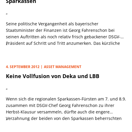
Sparkassen
„
Seine politische Vergangenheit als bayerischer
Staatsminister der Finanzen ist Georg Fahrenschon bei
seinen Auftritten als noch relativ frisch gebackener DSGV-
Präsident auf Schritt und Tritt anzumerken. Das kürzliche
„
Briefing für die kreditwirtschaftlichen Verbandsfürsten im
Anschluss an das informelle Treffen der Euro-
Finanzminister (Ecofin) auf Zypern war für Fahrenschon
4. SEPTEMBER 2012
ASSET MANAGEMENT
denn auch nicht zufällig neben den diversen
Keine Vollfusion von Deka und LBB
Sparkassenthemen einer der zentralen Punkte, zu denen er
sich bei seinem Besuch im Internationalen Club Frankfurter
„
Wirtschaftsjournalisten ohne Scheu befragen ließ.
Wenn sich die regionalen Sparkassen-Fürsten am 7. und 8.9.
zusammen mit DSGV-Chef Georg Fahrenschon zu ihrer
Herbst-Klausur versammeln, dürfte auch die engere
Verzahnung der beiden von den Sparkassen beherrschten
„
Zentralinstitute DekaBank und Landesbank Berlin weit oben
auf der Tagesordnung stehen.