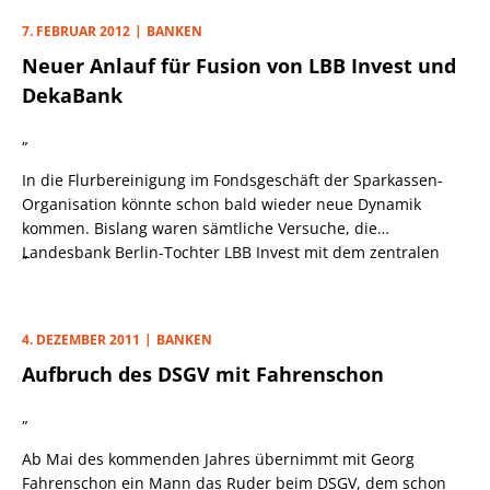
Fondsdienstleister DekaBank sind die Sparkassen seit dem
7. FEBRUAR 2012
BANKEN
vergangenen Jahr Alleineigentümer und die Skandalnudel
Neuer Anlauf für Fusion von LBB Invest und
WestLB wird weitgehend abgewickelt. Lediglich das
Verbundgeschäft der WestLB soll unter dem Dach der
DekaBank
Helaba eine neue Heimat finden.
„
In die Flurbereinigung im Fondsgeschäft der Sparkassen-
Organisation könnte schon bald wieder neue Dynamik
kommen. Bislang waren sämtliche Versuche, die
Landesbank Berlin-Tochter LBB Invest mit dem zentralen
„
Fondsdienstleister DekaBank zu verschmelzen, stets an sehr
unterschiedlichen Preisvorstellungen gescheitert. Eine Rolle
haben dabei aber sicher auch die Eigentumsverhältnisse
4. DEZEMBER 2011
BANKEN
bei der börsennotierten Landesbank Berlin gespielt. Die
Aufbruch des DSGV mit Fahrenschon
Sparkassen verfügen bei dem Institut zwar mit 98,7% über
eine mehr als satte Mehrheit, gleichwohl müssen sie
„
weiterhin Rücksicht auf den Streubesitz nehmen. Doch das
soll sich schon bald ändern.
Ab Mai des kommenden Jahres übernimmt mit Georg
Fahrenschon ein Mann das Ruder beim DSGV, dem schon