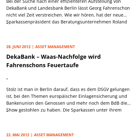
Bei der Suche nach einer effizienteren Aufstellung von
DekaBank und Landesbank Berlin lässt Georg Fahrenschon
nicht viel Zeit verstreichen. Wie wir hören, hat der neue
Sparkassenpräsident das Beratungsunternehmen Roland
„
Berger Anfang des Monats mit der Erstellung eines
Gutachtens beauftragt, das, wie es heißt, die möglichen
Potenziale für die Zusammenarbeit beider Häuser im Sinne
28. JUNI 2012
ASSET MANAGEMENT
eines optimierten Leistungsangebots erarbeiten soll. Erste
DekaBank – Waas-Nachfolge wird
Ergebnisse erwartet der DSGV im Herbst.
Fahrenschons Feuertaufe
„
Stolz ist man in Berlin darauf, dass es dem DSGV gelungen
ist, bei den Themen europäischer Einlagensicherung und
Bankenunion den Genossen und mehr noch dem BdB die
Show gestohlen zu haben. Die Sparkassen unter ihrem
„
neuen Präsidenten Georg Fahrenschon verstehen sich in
ihrer Ablehnung der beiden Forderungen aus Südeuropa
inzwischen selbstbewusst als „Schutzmacht der deutschen
22. MAI 2012
ASSET MANAGEMENT
Sparer“. Hinter den Kulissen spielt Europa indes eine