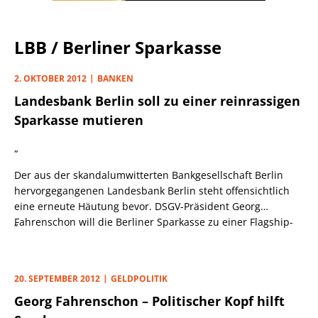
LBB / Berliner Sparkasse
2. OKTOBER 2012
BANKEN
Landesbank Berlin soll zu einer reinrassigen
Sparkasse mutieren
„
Der aus der skandalumwitterten Bankgesellschaft Berlin
hervorgegangenen Landesbank Berlin steht offensichtlich
eine erneute Häutung bevor. DSGV-Präsident Georg
Fahrenschon will die Berliner Sparkasse zu einer Flagship-
„
Sparkasse machen, um die Marke Sparkasse in der
Bundeshauptstadt wieder deutlich sichtbar werden zu
lassen.
20. SEPTEMBER 2012
GELDPOLITIK
Georg Fahrenschon – Politischer Kopf hilft