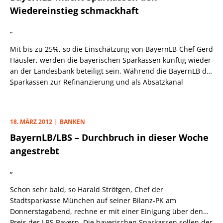
Wiedereinstieg schmackhaft
„
Mit bis zu 25%, so die Einschätzung von BayernLB-Chef Gerd
Häusler, werden die bayerischen Sparkassen künftig wieder
an der Landesbank beteiligt sein. Während die BayernLB die
Sparkassen zur Refinanzierung und als Absatzkanal
„
braucht, hält sich die Begeisterung bei den Instituten bisher
in Grenzen.
18. MÄRZ 2012
BANKEN
BayernLB/LBS – Durchbruch in dieser Woche
angestrebt
„
Schon sehr bald, so Harald Strötgen, Chef der
Stadtsparkasse München auf seiner Bilanz-PK am
Donnerstagabend, rechne er mit einer Einigung über den
Preis der LBS Bayern. Die bayerischen Sparkassen sollen der
„