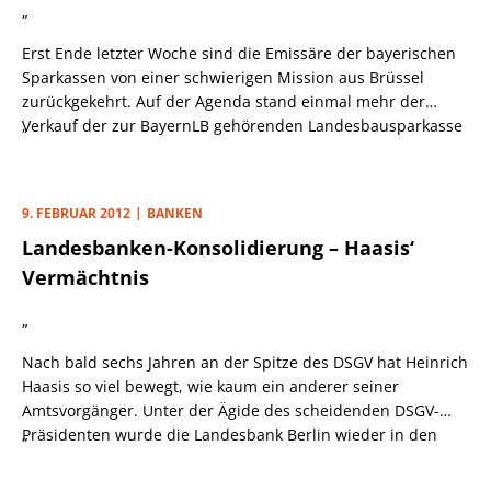
„
Erst Ende letzter Woche sind die Emissäre der bayerischen
Sparkassen von einer schwierigen Mission aus Brüssel
zurückgekehrt. Auf der Agenda stand einmal mehr der
Verkauf der zur BayernLB gehörenden Landesbausparkasse
„
an die Sparkassen.
9. FEBRUAR 2012
BANKEN
Landesbanken-Konsolidierung – Haasis‘
Vermächtnis
„
Nach bald sechs Jahren an der Spitze des DSGV hat Heinrich
Haasis so viel bewegt, wie kaum ein anderer seiner
Amtsvorgänger. Unter der Ägide des scheidenden DSGV-
Präsidenten wurde die Landesbank Berlin wieder in den
„
Schoß der Sparkassen-Organisation zurückgeholt, wenn
auch zu einem überzogenen Kaufpreis. Beim zentralen