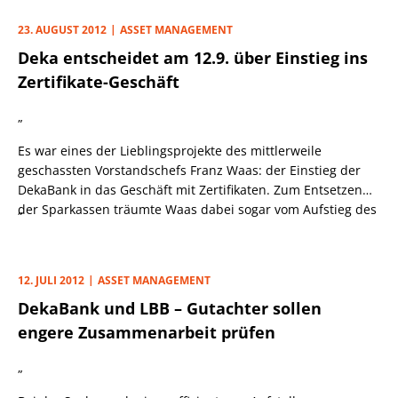
23. AUGUST 2012
ASSET MANAGEMENT
Deka entscheidet am 12.9. über Einstieg ins
Zertifikate-Geschäft
„
Es war eines der Lieblingsprojekte des mittlerweile
geschassten Vorstandschefs Franz Waas: der Einstieg der
DekaBank in das Geschäft mit Zertifikaten. Zum Entsetzen
der Sparkassen träumte Waas dabei sogar vom Aufstieg des
„
zentralen Fondsdienstleisters zum zweitgrößten
Derivatehaus Deutschlands nach der Deutschen Bank. Auf
der Verwaltungsratssitzung der DekaBank am 12.
12. JULI 2012
ASSET MANAGEMENT
September wird das Thema nun erneut auf der
DekaBank und LBB – Gutachter sollen
Tagesordnung stehen.
engere Zusammenarbeit prüfen
„