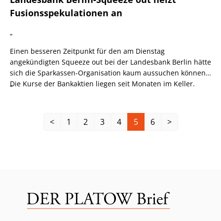
Fusionsspekulationen an
„
Einen besseren Zeitpunkt für den am Dienstag
angekündigten Squeeze out bei der Landesbank Berlin hätte
sich die Sparkassen-Organisation kaum aussuchen können.
Die Kurse der Bankaktien liegen seit Monaten im Keller.
„
Zudem musste Landesbank Berlin-Chef Johannes Evers erst
jüngst auf Grund hoher Abschreibungen auf sein
Griechenland-Engagement für das dritte Quartal einen
<
1
2
3
4
5
6
>
Verlust vor Steuern von 125 Mio. Euro verkünden sowie sein
Gewinnziel für 2011 kassieren.