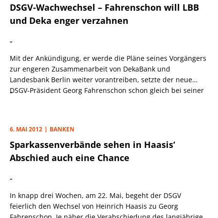
DSGV-Wachwechsel – Fahrenschon will LBB
kleinere Rolle als die anstehende Neubesetzung des
Chefsessels bei der DekaBank.
und Deka enger verzahnen
„
Mit der Ankündigung, er werde die Pläne seines Vorgängers
zur engeren Zusammenarbeit von DekaBank und
Landesbank Berlin weiter vorantreiben, setzte der neue
DSGV-Präsident Georg Fahrenschon schon gleich bei seiner
„
Amtseinführung im prunkvollen Konzerthaus am Berliner
Gendarmenmarkt eine erste Duftmarke.
6. MAI 2012
BANKEN
Sparkassenverbände sehen in Haasis‘
Abschied auch eine Chance
„
In knapp drei Wochen, am 22. Mai, begeht der DSGV
feierlich den Wechsel von Heinrich Haasis zu Georg
Fahrenschon. Je näher die Verabschiedung des langjährigen