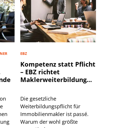
TNER
EBZ
Kompetenz statt Pflicht
,
– EBZ richtet
nde
Maklerweiterbildung
neu aus
von
Die gesetzliche
te
Weiterbildungspflicht für
hen
Immobilienmakler ist passé.
tung
Warum der wohl größte