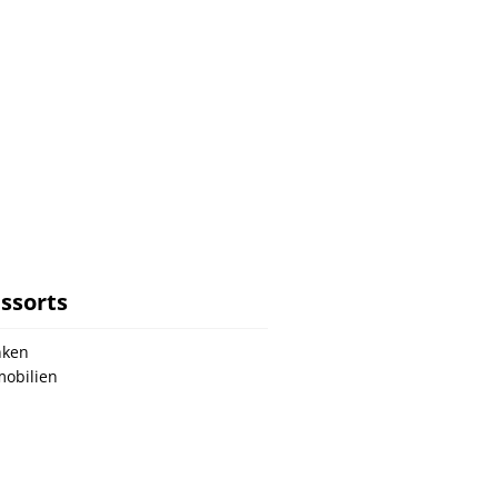
ssorts
nken
obilien