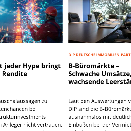
D
DIP DEUTSCHE IMMOBILIEN-PAR
t jeder Hype bringt
B-Büromärkte –
 Rendite
Schwache Umsätze
wachsende Leerstä
auschalaussagen zu
Laut den Auswertungen 
tenchancen bei
DIP sind die B-Büromärk
strukturinvestments
ausnahmslos mit deutlic
n Anleger nicht vertrauen,
Einbußen bei der Vermie