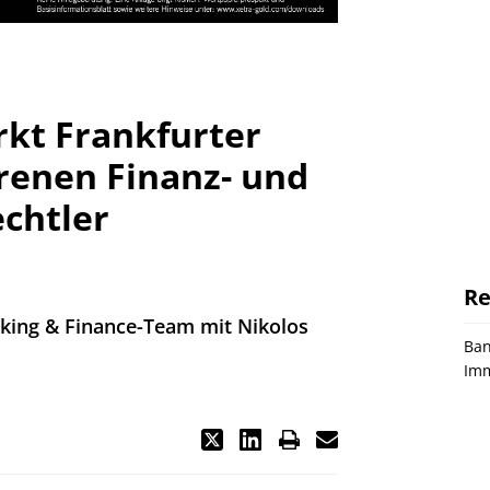
rkt Frankfurter
renen Finanz- und
chtler
Re
king & Finance-Team mit Nikolos
Ba
Imm