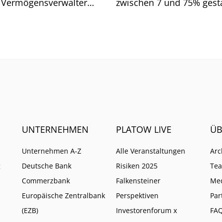
 Vermögensverwalter
zwischen 7 und 75% gesta
d. Wo Vorsicht geboten
Wen es vor allem getroffe
UNTERNEHMEN
PLATOW LIVE
ÜB
Unternehmen A-Z
Alle Veranstaltungen
Arc
g
Deutsche Bank
Risiken 2025
Te
Commerzbank
Falkensteiner
Me
Europäische Zentralbank
Perspektiven
Par
(EZB)
Investorenforum x
FA