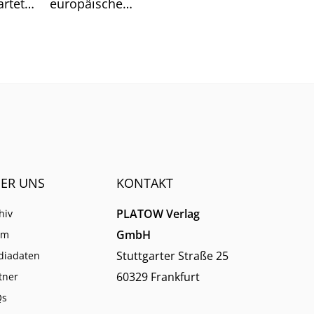
rtet.
europäische
n hat.
Schulungsanbieter EBZ darin
dennoch gute Chancen für die
Branche sieht.
ER UNS
KONTAKT
PLATOW Verlag
hiv
GmbH
am
Stuttgarter Straße 25
diadaten
60329 Frankfurt
tner
Qs