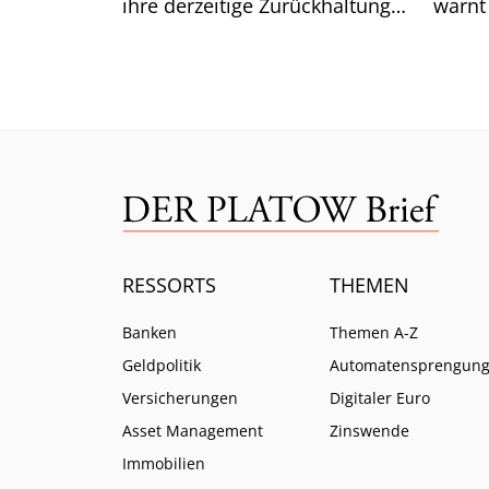
ihre derzeitige Zurückhaltung
warnt
aufgeben. Was das für die
Lazar
Renditen bedeutet.
ist.
RESSORTS
THEMEN
Banken
Themen A-Z
Geldpolitik
Automatensprengun
Versicherungen
Digitaler Euro
Asset Management
Zinswende
Immobilien