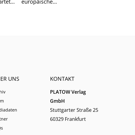
rtet.
europäische
n hat.
Schulungsanbieter EBZ darin
dennoch gute Chancen für die
Branche sieht.
ER UNS
KONTAKT
PLATOW Verlag
hiv
GmbH
am
Stuttgarter Straße 25
diadaten
60329 Frankfurt
tner
Qs