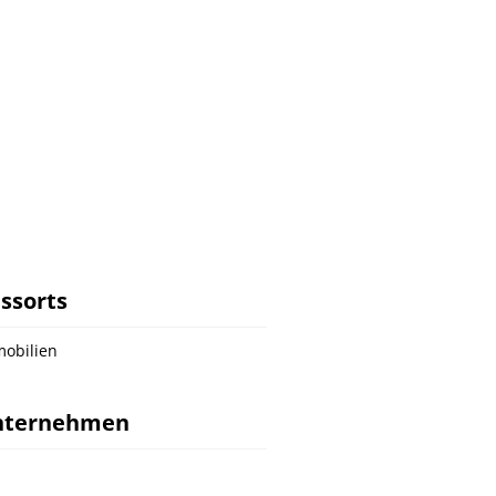
ssorts
obilien
nternehmen