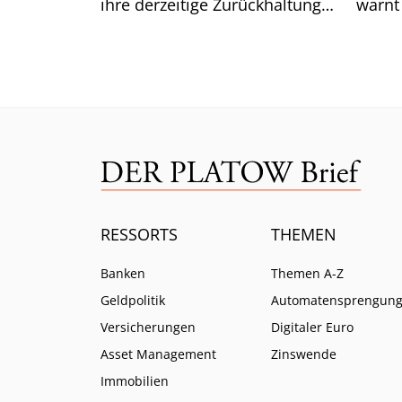
ihre derzeitige Zurückhaltung
warnt
aufgeben. Was das für die
Lazar
Renditen bedeutet.
ist.
RESSORTS
THEMEN
Banken
Themen A-Z
Geldpolitik
Automatensprengun
Versicherungen
Digitaler Euro
Asset Management
Zinswende
Immobilien