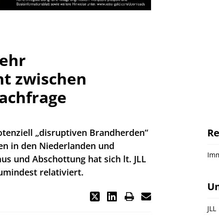
ehr
ht zwischen
achfrage
Re
tenziell „disruptiven Brandherden“
len in den Niederlanden und
Imm
us und Abschottung hat sich lt. JLL
mindest relativiert.
U
JLL