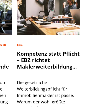
TNER
EBZ
Kompetenz statt Pflicht
,
– EBZ richtet
nde
Maklerweiterbildung
neu aus
von
Die gesetzliche
te
Weiterbildungspflicht für
hen
Immobilienmakler ist passé.
tung
Warum der wohl größte