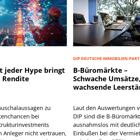
D
DIP DEUTSCHE IMMOBILIEN-PAR
t jeder Hype bringt
B-Büromärkte –
 Rendite
Schwache Umsätze
wachsende Leerstä
auschalaussagen zu
Laut den Auswertungen 
tenchancen bei
DIP sind die B-Büromärk
strukturinvestments
ausnahmslos mit deutlic
n Anleger nicht vertrauen,
Einbußen bei der Vermie