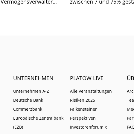
 Vermögensverwalter
zwischen 7 und 75% gesta
d. Wo Vorsicht geboten
Wen es vor allem getroffe
UNTERNEHMEN
PLATOW LIVE
ÜB
Unternehmen A-Z
Alle Veranstaltungen
Arc
g
Deutsche Bank
Risiken 2025
Te
Commerzbank
Falkensteiner
Me
Europäische Zentralbank
Perspektiven
Par
(EZB)
Investorenforum x
FA