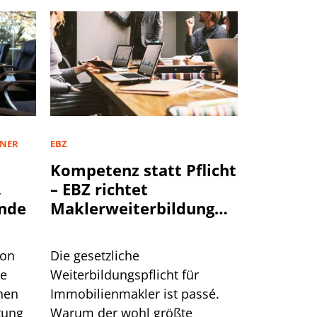
TNER
EBZ
Kompetenz statt Pflicht
,
– EBZ richtet
nde
Maklerweiterbildung
neu aus
von
Die gesetzliche
te
Weiterbildungspflicht für
hen
Immobilienmakler ist passé.
tung
Warum der wohl größte