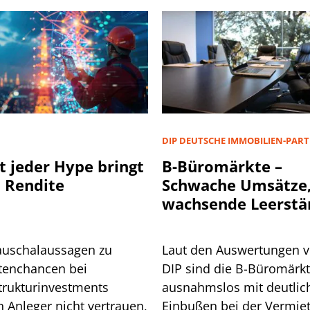
D
DIP DEUTSCHE IMMOBILIEN-PAR
t jeder Hype bringt
B-Büromärkte –
 Rendite
Schwache Umsätze
wachsende Leerstä
auschalaussagen zu
Laut den Auswertungen 
tenchancen bei
DIP sind die B-Büromärk
strukturinvestments
ausnahmslos mit deutlic
n Anleger nicht vertrauen,
Einbußen bei der Vermie