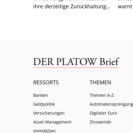
ihre derzeitige Zurückhaltung
warnt
aufgeben. Was das für die
Lazar
Renditen bedeutet.
ist.
RESSORTS
THEMEN
Banken
Themen A-Z
Geldpolitik
Automatensprengun
Versicherungen
Digitaler Euro
Asset Management
Zinswende
Immobilien