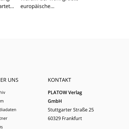
rtet.
europäische
n hat.
Schulungsanbieter EBZ darin
dennoch gute Chancen für die
Branche sieht.
ER UNS
KONTAKT
PLATOW Verlag
hiv
GmbH
am
Stuttgarter Straße 25
diadaten
60329 Frankfurt
tner
Qs