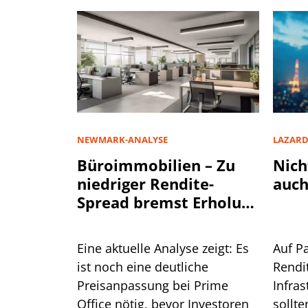
NEWMARK-ANALYSE
LAZAR
Büroimmobilien – Zu
Nich
niedriger Rendite-
auch
Spread bremst Erholung
aus
Eine aktuelle Analyse zeigt: Es
Auf P
ist noch eine deutliche
Rendi
Preisanpassung bei Prime
Infra
Office nötig, bevor Investoren
sollte