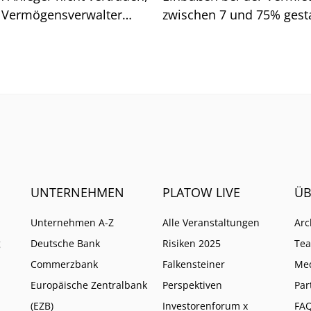
 Vermögensverwalter
zwischen 7 und 75% gesta
d. Wo Vorsicht geboten
Wen es vor allem getroffe
UNTERNEHMEN
PLATOW LIVE
ÜB
Unternehmen A-Z
Alle Veranstaltungen
Arc
g
Deutsche Bank
Risiken 2025
Te
Commerzbank
Falkensteiner
Me
Europäische Zentralbank
Perspektiven
Par
(EZB)
Investorenforum x
FA