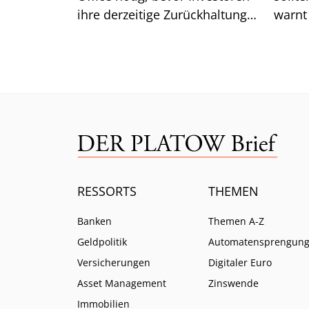
ihre derzeitige Zurückhaltung
warnt
aufgeben. Was das für die
Lazar
Renditen bedeutet.
ist.
RESSORTS
THEMEN
Banken
Themen A-Z
Geldpolitik
Automatensprengun
Versicherungen
Digitaler Euro
Asset Management
Zinswende
Immobilien