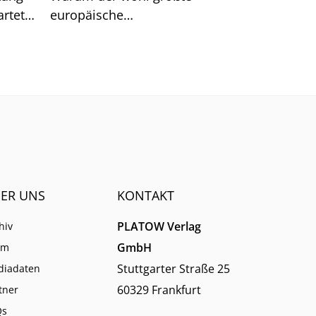
rtet.
europäische
n hat.
Schulungsanbieter EBZ darin
dennoch gute Chancen für die
Branche sieht.
ER UNS
KONTAKT
PLATOW Verlag
hiv
GmbH
am
Stuttgarter Straße 25
diadaten
60329 Frankfurt
tner
Qs