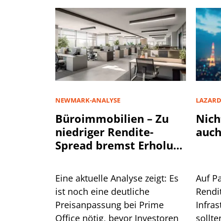
NEWMARK-ANALYSE
LAZAR
Büroimmobilien – Zu
Nich
niedriger Rendite-
auch
Spread bremst Erholung
aus
Eine aktuelle Analyse zeigt: Es
Auf P
ist noch eine deutliche
Rendi
Preisanpassung bei Prime
Infra
Office nötig, bevor Investoren
sollte