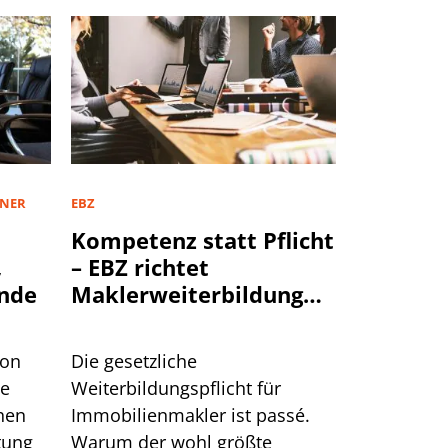
TNER
EBZ
Kompetenz statt Pflicht
,
– EBZ richtet
nde
Maklerweiterbildung
neu aus
von
Die gesetzliche
te
Weiterbildungspflicht für
hen
Immobilienmakler ist passé.
tung
Warum der wohl größte