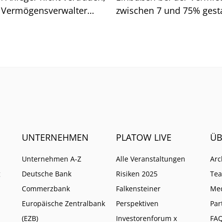
 Vermögensverwalter
zwischen 7 und 75% gesta
d. Wo Vorsicht geboten
Wen es vor allem getroffe
UNTERNEHMEN
PLATOW LIVE
ÜB
Unternehmen A-Z
Alle Veranstaltungen
Arc
g
Deutsche Bank
Risiken 2025
Te
Commerzbank
Falkensteiner
Me
Europäische Zentralbank
Perspektiven
Par
(EZB)
Investorenforum x
FA