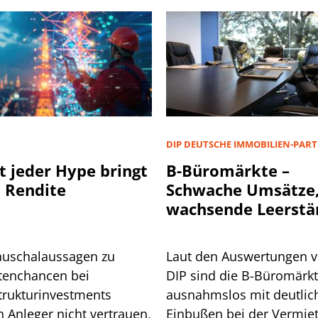
D
DIP DEUTSCHE IMMOBILIEN-PAR
t jeder Hype bringt
B-Büromärkte –
 Rendite
Schwache Umsätze
wachsende Leerstä
auschalaussagen zu
Laut den Auswertungen 
tenchancen bei
DIP sind die B-Büromärk
strukturinvestments
ausnahmslos mit deutlic
n Anleger nicht vertrauen,
Einbußen bei der Vermie