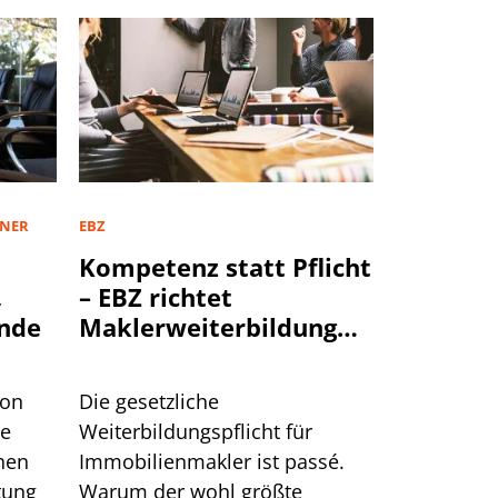
TNER
EBZ
Kompetenz statt Pflicht
,
– EBZ richtet
nde
Maklerweiterbildung
neu aus
von
Die gesetzliche
te
Weiterbildungspflicht für
hen
Immobilienmakler ist passé.
tung
Warum der wohl größte