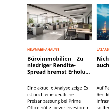
NEWMARK-ANALYSE
LAZAR
Büroimmobilien – Zu
Nich
niedriger Rendite-
auch
Spread bremst Erholung
aus
Eine aktuelle Analyse zeigt: Es
Auf P
ist noch eine deutliche
Rendi
Preisanpassung bei Prime
Infra
Office nötig, bevor Investoren
sollte