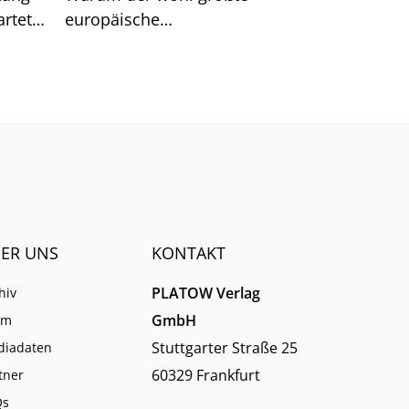
rtet.
europäische
n hat.
Schulungsanbieter EBZ darin
dennoch gute Chancen für die
Branche sieht.
ER UNS
KONTAKT
PLATOW Verlag
hiv
GmbH
am
Stuttgarter Straße 25
diadaten
60329 Frankfurt
tner
Qs