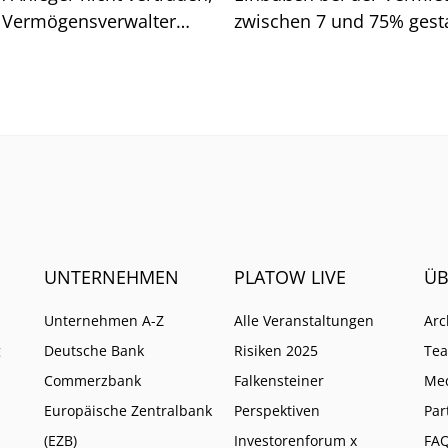
 Vermögensverwalter
zwischen 7 und 75% gesta
d. Wo Vorsicht geboten
Wen es vor allem getroffe
UNTERNEHMEN
PLATOW LIVE
ÜB
Unternehmen A-Z
Alle Veranstaltungen
Arc
g
Deutsche Bank
Risiken 2025
Te
Commerzbank
Falkensteiner
Me
Europäische Zentralbank
Perspektiven
Par
(EZB)
Investorenforum x
FA