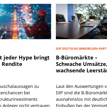
D
DIP DEUTSCHE IMMOBILIEN-PAR
t jeder Hype bringt
B-Büromärkte –
 Rendite
Schwache Umsätze
wachsende Leerstä
auschalaussagen zu
Laut den Auswertungen 
tenchancen bei
DIP sind die B-Büromärk
strukturinvestments
ausnahmslos mit deutlic
n Anleger nicht vertrauen,
Einbußen bei der Vermie