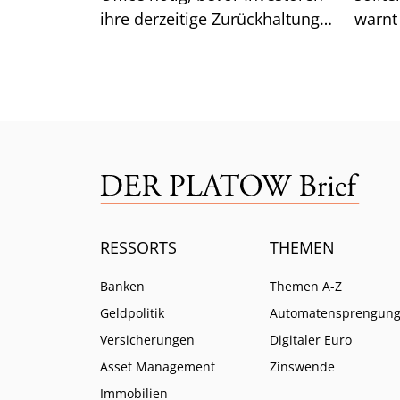
ihre derzeitige Zurückhaltung
warnt
aufgeben. Was das für die
Lazar
Renditen bedeutet.
ist.
RESSORTS
THEMEN
Banken
Themen A-Z
Geldpolitik
Automatensprengun
Versicherungen
Digitaler Euro
Asset Management
Zinswende
Immobilien