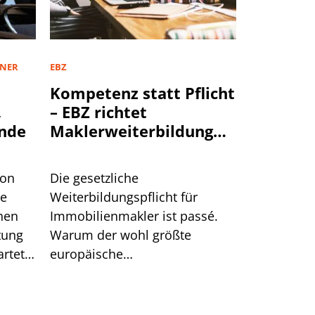
TNER
EBZ
Kompetenz statt Pflicht
,
– EBZ richtet
nde
Maklerweiterbildung
neu aus
von
Die gesetzliche
te
Weiterbildungspflicht für
hen
Immobilienmakler ist passé.
tung
Warum der wohl größte
rtet.
europäische
n hat.
Schulungsanbieter EBZ darin
dennoch gute Chancen für die
Branche sieht.