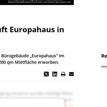
ft Europahaus in
Re
as Bürogebäude „Europahaus“ im
 200 qm Mietfläche erworben.
Imm