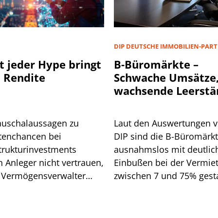
D
DIP DEUTSCHE IMMOBILIEN-PAR
t jeder Hype bringt
B-Büromärkte –
 Rendite
Schwache Umsätze
wachsende Leerstä
auschalaussagen zu
Laut den Auswertungen 
tenchancen bei
DIP sind die B-Büromärk
strukturinvestments
ausnahmslos mit deutlic
n Anleger nicht vertrauen,
Einbußen bei der Vermie
 Vermögensverwalter
zwischen 7 und 75% gesta
d. Wo Vorsicht geboten
Wen es vor allem getroffe