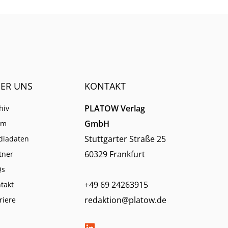
ER UNS
KONTAKT
PLATOW Verlag
hiv
GmbH
am
Stuttgarter Straße 25
diadaten
60329 Frankfurt
tner
Qs
+49 69 24263915
takt
redaktion@platow.de
riere