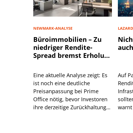
NEWMARK-ANALYSE
LAZAR
Büroimmobilien – Zu
Nich
niedriger Rendite-
auch
Spread bremst Erholung
aus
Eine aktuelle Analyse zeigt: Es
Auf P
ist noch eine deutliche
Rendi
Preisanpassung bei Prime
Infra
Office nötig, bevor Investoren
sollte
ihre derzeitige Zurückhaltung
warnt
aufgeben. Was das für die
Lazar
Renditen bedeutet.
ist.