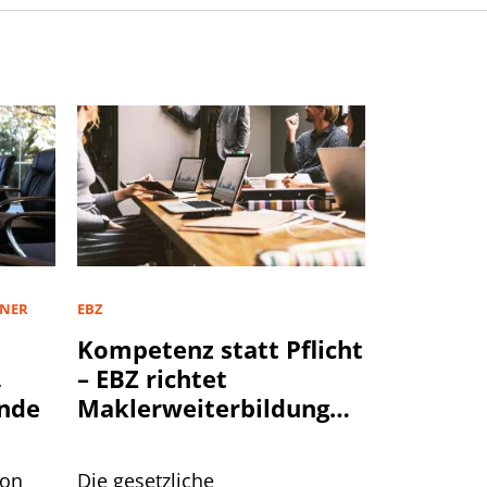
TNER
EBZ
Kompetenz statt Pflicht
,
– EBZ richtet
nde
Maklerweiterbildung
neu aus
von
Die gesetzliche