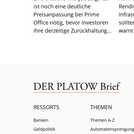
ist noch eine deutliche
Rendi
Preisanpassung bei Prime
Infra
Office nötig, bevor Investoren
sollte
ihre derzeitige Zurückhaltung
warnt
aufgeben. Was das für die
Lazar
Renditen bedeutet.
ist.
RESSORTS
THEMEN
Banken
Themen A-Z
Geldpolitik
Automatensprengun