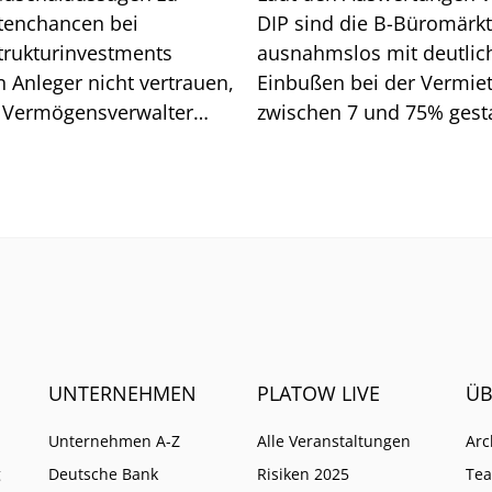
tenchancen bei
DIP sind die B-Büromärk
strukturinvestments
ausnahmslos mit deutlic
n Anleger nicht vertrauen,
Einbußen bei der Vermie
 Vermögensverwalter
zwischen 7 und 75% gesta
d. Wo Vorsicht geboten
Wen es vor allem getroffe
UNTERNEHMEN
PLATOW LIVE
ÜB
Unternehmen A-Z
Alle Veranstaltungen
Arc
g
Deutsche Bank
Risiken 2025
Te