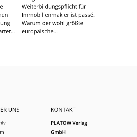
te
Weiterbildungspflicht für
hen
Immobilienmakler ist passé.
tung
Warum der wohl größte
rtet.
europäische
n hat.
Schulungsanbieter EBZ darin
dennoch gute Chancen für die
Branche sieht.
ER UNS
KONTAKT
PLATOW Verlag
hiv
GmbH
am