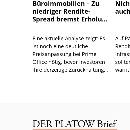
Büroimmobilien – Zu
Nich
niedriger Rendite-
auch
Spread bremst Erholung
aus
Eine aktuelle Analyse zeigt: Es
Auf P
ist noch eine deutliche
Rendi
Preisanpassung bei Prime
Infra
Office nötig, bevor Investoren
sollte
ihre derzeitige Zurückhaltung
warnt
aufgeben. Was das für die
Lazar
Renditen bedeutet.
ist.