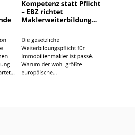
Kompetenz statt Pflicht
,
– EBZ richtet
nde
Maklerweiterbildung
neu aus
von
Die gesetzliche
te
Weiterbildungspflicht für
hen
Immobilienmakler ist passé.
tung
Warum der wohl größte
rtet.
europäische
n hat.
Schulungsanbieter EBZ darin
dennoch gute Chancen für die
Branche sieht.