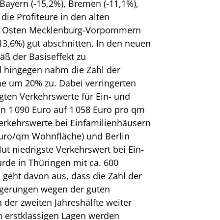
 Bayern (-15,2%), Bremen (-11,1%),
ie Profiteure in den alten
m Osten Mecklenburg-Vorpommern
13,6%) gut abschnitten. In den neuen
ß der Basiseffekt zu
d hingegen nahm die Zahl der
e um 20% zu. Dabei verringerten
gten Verkehrswerte für Ein- und
on 1 090 Euro auf 1 058 Euro pro qm
erkehrswerte bei Einfamilienhäusern
uro/qm Wohnfläche) und Berlin
olut niedrigste Verkehrswert bei Ein-
de in Thüringen mit ca. 600
a geht davon aus, dass die Zahl der
gerungen wegen der guten
 der zweiten Jahreshälfte weiter
n erstklassigen Lagen werden