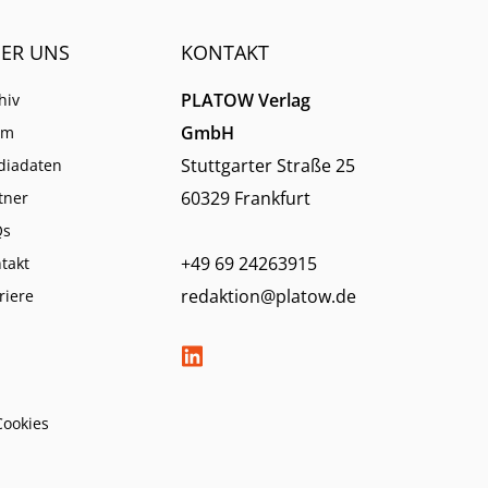
ER UNS
KONTAKT
PLATOW Verlag
hiv
GmbH
am
Stuttgarter Straße 25
diadaten
60329 Frankfurt
tner
Qs
+49 69 24263915
takt
redaktion@platow.de
riere
Cookies