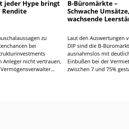
t jeder Hype bringt
B-Büromärkte –
 Rendite
Schwache Umsätze
wachsende Leerstä
auschalaussagen zu
Laut den Auswertungen 
tenchancen bei
DIP sind die B-Büromärk
strukturinvestments
ausnahmslos mit deutlic
n Anleger nicht vertrauen,
Einbußen bei der Vermie
 Vermögensverwalter
zwischen 7 und 75% gesta
d. Wo Vorsicht geboten
Wen es vor allem getroffe