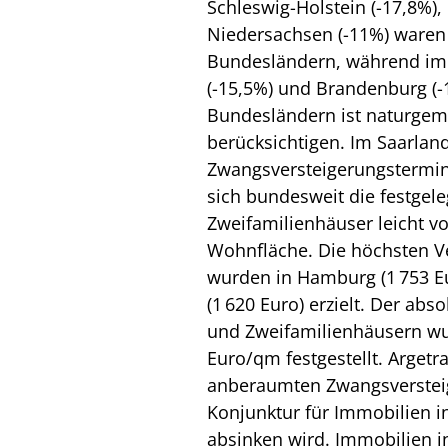
Schleswig-Holstein (-17,8%),
Niedersachsen (-11%) waren d
Bundesländern, während i
(-15,5%) und Brandenburg (-
Bundesländern ist naturgemä
berücksichtigen. Im Saarlan
Zwangsversteigerungstermin
sich bundesweit die festgele
Zweifamilienhäuser leicht v
Wohnfläche. Die höchsten V
wurden in Hamburg (1 753 E
(1 620 Euro) erzielt. Der abs
und Zweifamilienhäusern wur
Euro/qm festgestellt. Argetr
anberaumten Zwangsverstei
Konjunktur für Immobilien in
absinken wird. Immobilien i