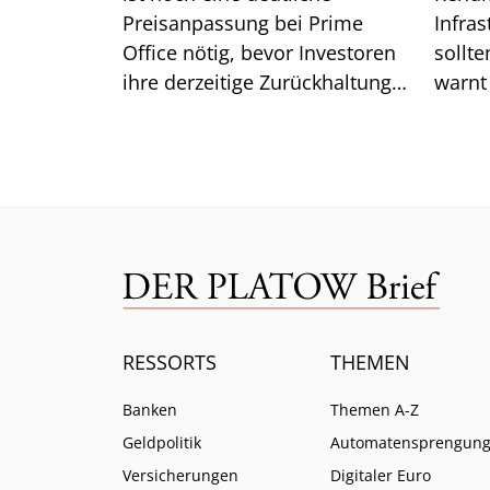
Preisanpassung bei Prime
Infra
Office nötig, bevor Investoren
sollte
ihre derzeitige Zurückhaltung
warnt
aufgeben. Was das für die
Lazar
Renditen bedeutet.
ist.
RESSORTS
THEMEN
Banken
Themen A-Z
Geldpolitik
Automatensprengun
Versicherungen
Digitaler Euro