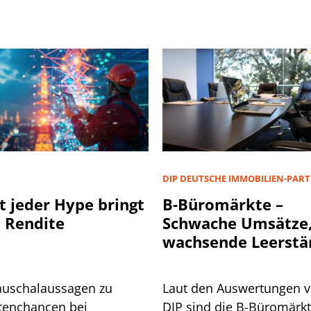
D
DIP DEUTSCHE IMMOBILIEN-PAR
t jeder Hype bringt
B-Büromärkte –
 Rendite
Schwache Umsätze
wachsende Leerstä
auschalaussagen zu
Laut den Auswertungen 
tenchancen bei
DIP sind die B-Büromärk