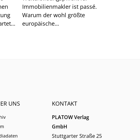
hen
Immobilienmakler ist passé.
tung
Warum der wohl größte
rtet.
europäische
n hat.
Schulungsanbieter EBZ darin
dennoch gute Chancen für die
Branche sieht.
ER UNS
KONTAKT
PLATOW Verlag
hiv
GmbH
am
Stuttgarter Straße 25
diadaten