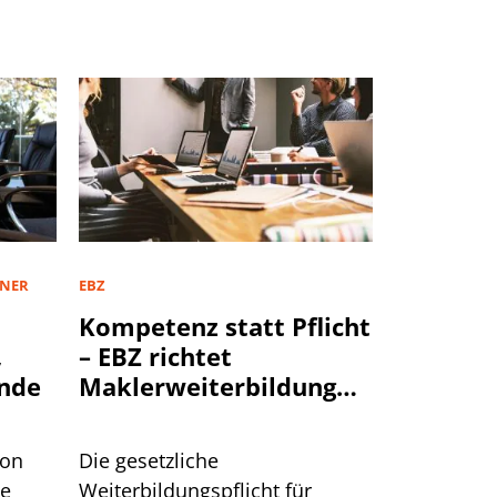
TNER
EBZ
Kompetenz statt Pflicht
,
– EBZ richtet
nde
Maklerweiterbildung
neu aus
von
Die gesetzliche
te
Weiterbildungspflicht für