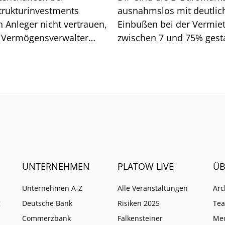
strukturinvestments
ausnahmslos mit deutlic
n Anleger nicht vertrauen,
Einbußen bei der Vermie
 Vermögensverwalter
zwischen 7 und 75% gesta
d. Wo Vorsicht geboten
Wen es vor allem getroffe
UNTERNEHMEN
PLATOW LIVE
ÜB
Unternehmen A-Z
Alle Veranstaltungen
Arc
g
Deutsche Bank
Risiken 2025
Te
Commerzbank
Falkensteiner
Me