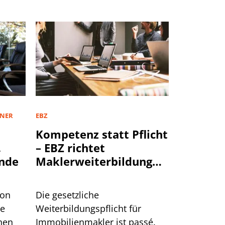
TNER
EBZ
Kompetenz statt Pflicht
,
– EBZ richtet
nde
Maklerweiterbildung
neu aus
von
Die gesetzliche
te
Weiterbildungspflicht für
hen
Immobilienmakler ist passé.