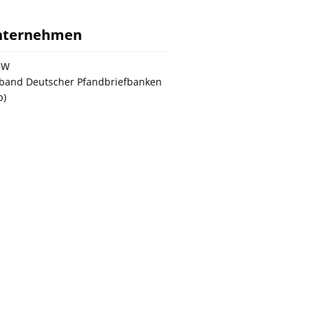
nternehmen
BW
band Deutscher Pfandbriefbanken
p)