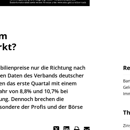
am
rkt?
Re
ilienpreise nur die Richtung nach
len Daten des Verbands deutscher
Ba
en das erste Quartal mit einem
Gel
ahr von 8,8% und 10,7% bei
Imm
ng. Dennoch brechen die
ondere der Profis und der Börse
T
Zi