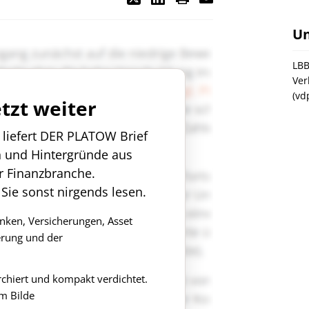
U
LB
Ver
(vd
etzt weiter
n liefert DER PLATOW Brief
n und Hintergründe aus
r Finanzbranche.
 Sie sonst nirgends lesen.
anken, Versicherungen, Asset
rung und der
rchiert und kompakt verdichtet.
m Bilde