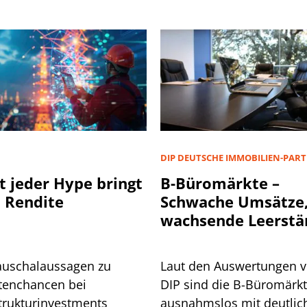
D
DIP DEUTSCHE IMMOBILIEN-PAR
t jeder Hype bringt
B-Büromärkte –
 Rendite
Schwache Umsätze
wachsende Leerstä
auschalaussagen zu
Laut den Auswertungen 
tenchancen bei
DIP sind die B-Büromärk
strukturinvestments
ausnahmslos mit deutlic