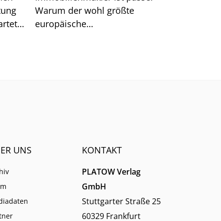
tung
Warum der wohl größte
rtet.
europäische
n hat.
Schulungsanbieter EBZ darin
dennoch gute Chancen für die
Branche sieht.
ER UNS
KONTAKT
PLATOW Verlag
hiv
GmbH
am
Stuttgarter Straße 25
diadaten
60329 Frankfurt
tner