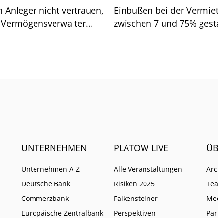
n Anleger nicht vertrauen,
Einbußen bei der Vermie
 Vermögensverwalter
zwischen 7 und 75% gesta
d. Wo Vorsicht geboten
Wen es vor allem getroffe
UNTERNEHMEN
PLATOW LIVE
ÜB
Unternehmen A-Z
Alle Veranstaltungen
Arc
g
Deutsche Bank
Risiken 2025
Te
Commerzbank
Falkensteiner
Me
Europäische Zentralbank
Perspektiven
Par