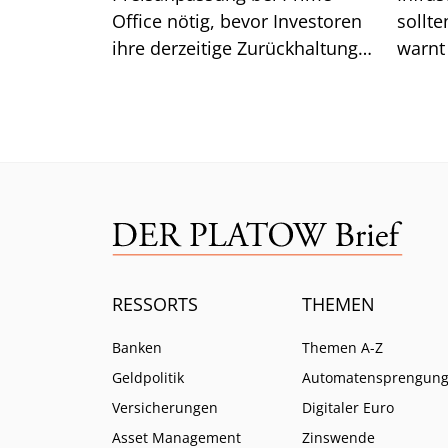
Office nötig, bevor Investoren
sollte
ihre derzeitige Zurückhaltung
warnt
aufgeben. Was das für die
Lazar
Renditen bedeutet.
ist.
RESSORTS
THEMEN
Banken
Themen A-Z
Geldpolitik
Automatensprengun
Versicherungen
Digitaler Euro
Asset Management
Zinswende