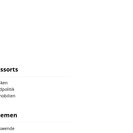
ssorts
nken
dpolitik
obilien
hemen
nswende