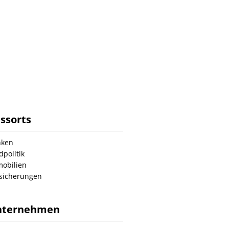
ssorts
nken
dpolitik
obilien
sicherungen
nternehmen