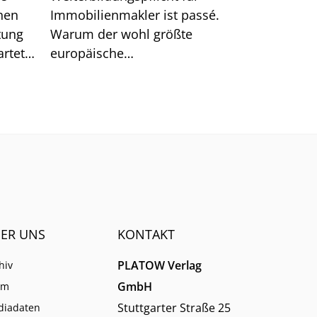
hen
Immobilienmakler ist passé.
tung
Warum der wohl größte
rtet.
europäische
n hat.
Schulungsanbieter EBZ darin
dennoch gute Chancen für die
Branche sieht.
ER UNS
KONTAKT
PLATOW Verlag
hiv
GmbH
am
Stuttgarter Straße 25
diadaten