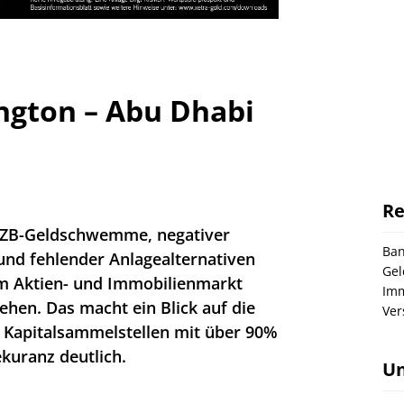
ngton – Abu Dhabi
Re
 EZB-Geldschwemme, negativer
Ba
und fehlender Anlagealternativen
Gel
em Aktien- und Immobilienmarkt
Imm
ehen. Das macht ein Blick auf die
Ver
r Kapitalsammelstellen mit über 90%
ekuranz deutlich.
U