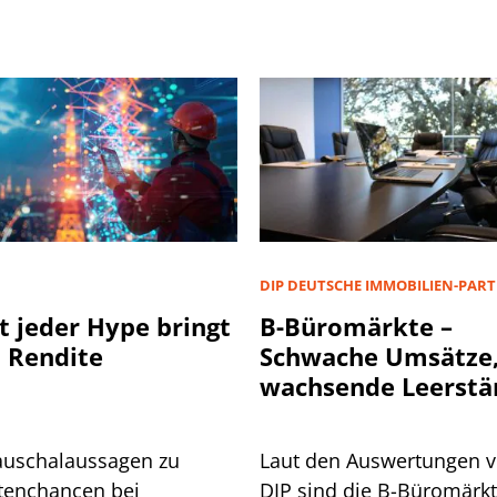
D
DIP DEUTSCHE IMMOBILIEN-PAR
t jeder Hype bringt
B-Büromärkte –
 Rendite
Schwache Umsätze
wachsende Leerstä
auschalaussagen zu
Laut den Auswertungen 
tenchancen bei
DIP sind die B-Büromärk