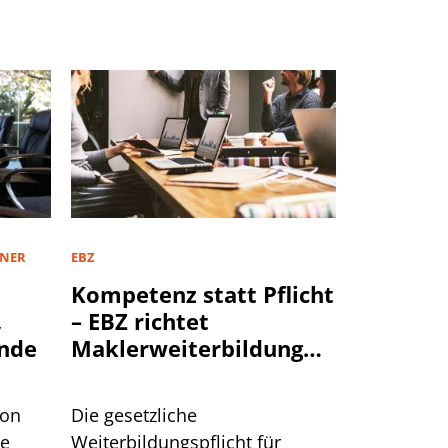
TNER
EBZ
Kompetenz statt Pflicht
,
– EBZ richtet
nde
Maklerweiterbildung
neu aus
von
Die gesetzliche
te
Weiterbildungspflicht für