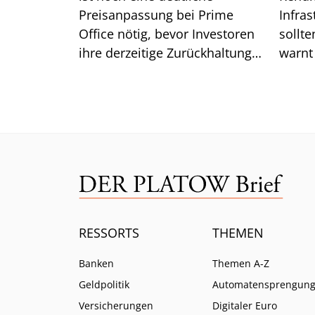
Preisanpassung bei Prime
Infra
Office nötig, bevor Investoren
sollte
ihre derzeitige Zurückhaltung
warnt
aufgeben. Was das für die
Lazar
Renditen bedeutet.
ist.
RESSORTS
THEMEN
Banken
Themen A-Z
Geldpolitik
Automatensprengun
Versicherungen
Digitaler Euro