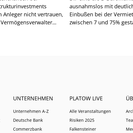
strukturinvestments
ausnahmslos mit deutlic
n Anleger nicht vertrauen,
Einbußen bei der Vermie
 Vermögensverwalter
zwischen 7 und 75% gesta
d. Wo Vorsicht geboten
Wen es vor allem getroffe
UNTERNEHMEN
PLATOW LIVE
ÜB
Unternehmen A-Z
Alle Veranstaltungen
Arc
g
Deutsche Bank
Risiken 2025
Te
Commerzbank
Falkensteiner
Me